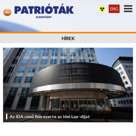
ENG
HÍREK
Az IDA című film nyerte az idei Lux-díjat