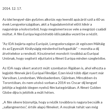
2014. 12. 17.
Az idei lengyel-dán győztes alkotás egy leendő apácáról szól a 60-as
évek Lengyelországában, akit a fogadalomtétel előtt kikér a
nagynénje a kolostorból, hogy megismertesse vele a megrázó családi
múltat. A film Európa legsötétebb időszakába vezeti be a nézőt.
"Az IDA bejárta egész Európát, Lengyelországon át egészen Máltáig
és az Egyesült Királyságig mindenhol befogadták" – mondta a díj
átvételekor a rendező. Köszönetet mondott továbbá az Európai
Uniónak, hogy segített eljuttatni a filmet Európa minden szegletébe.
Az IDA nagy sikert aratott múlt szombaton Rigában is, ahol elhozta a
legjobb filmnek járó Európai Filmdíjat. Ezen kívül több díjat nyert már
Varsóban, Londonban, Wiesbadenben, Gijónban, Minszkben és
Torontóban, és nem utolsó sorban a 2014-es Oscar-díj lengyel
jelöltje a legjobb idegen nyelvű film kategóriában. A filmet Golden
Globe díjra is jelölték a múlt héten.
„A film sikere bizonyítja, hogy a nézők továbbra is nagyra becsülik a
„sallangmentes”, érték-alapú filmeket. A mozinak tehát van még