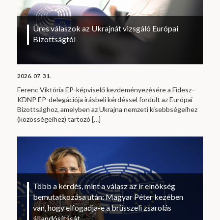
Üres válaszok az Ukrajnát vizsgáló Európai
Bizottságtól
2026. 07. 31.
Ferenc Viktória EP-képviselő kezdeményezésére a Fidesz–
KDNP EP-delegációja írásbeli kérdéssel fordult az Európai
Bizottsághoz, amelyben az Ukrajna nemzeti kisebbségeihez
(közösségeihez) tartozó
[…]
Több a kérdés, mint a válasz az ír elnökség
bemutatkozása után: Magyar Péter kezében
van, hogy elfogadja-e a brüsszeli zsarolás
állandósítását