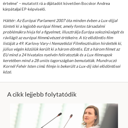
értelme” – mutatott rá a díjátadót követően Bocskor Andrea
kárpátaljai EP-képviselő.
Háttér: Az Európai Parlament 2007 óta minden évben a Lux-díjjal
tünteti ki a legjobb európai filmet, amely fontos társadalmi
problémákra hívja fel a figyelmet, illusztrálja Európa sokszínűségét és
rávilágít az európai filmművészet értékeire. A tíz elődöntős film
listáját a 49. Karlovy Vary-i Nemzetközi Filmfesztiválon hirdették ki,
július végén közülük került ki a három döntős. Ezt a három filmet az
EU mind a 24 hivatalos nyelvén feliratozták és a Lux-filmnapok
keretében mind a 28 uniós tagországban bemutatták. Mundruczó
Kornél Fehér Isten című filmje is bekerült a Lux-díj idei elődöntősei
közé.
A cikk lejjebb folytatódik