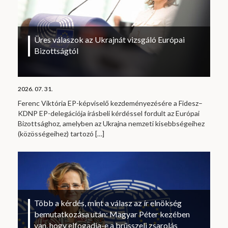
Üres válaszok az Ukrajnát vizsgáló Európai
Bizottságtól
2026. 07. 31.
Ferenc Viktória EP-képviselő kezdeményezésére a Fidesz–
KDNP EP-delegációja írásbeli kérdéssel fordult az Európai
Bizottsághoz, amelyben az Ukrajna nemzeti kisebbségeihez
(közösségeihez) tartozó
[…]
Több a kérdés, mint a válasz az ír elnökség
bemutatkozása után: Magyar Péter kezében
van, hogy elfogadja-e a brüsszeli zsarolás