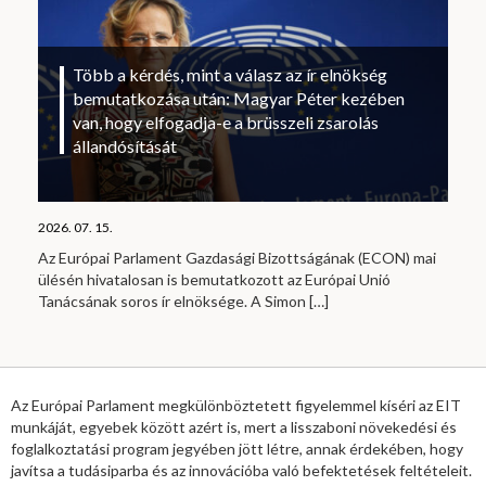
Több a kérdés, mint a válasz az ír elnökség
bemutatkozása után: Magyar Péter kezében
van, hogy elfogadja-e a brüsszeli zsarolás
állandósítását
2026. 07. 15.
Az Európai Parlament Gazdasági Bizottságának (ECON) mai
ülésén hivatalosan is bemutatkozott az Európai Unió
Tanácsának soros ír elnöksége. A Simon
[…]
Az Európai Parlament megkülönböztetett figyelemmel kíséri az EIT
munkáját, egyebek között azért is, mert a lisszaboni növekedési és
foglalkoztatási program jegyében jött létre, annak érdekében, hogy
javítsa a tudásiparba és az innovációba való befektetések feltételeit.