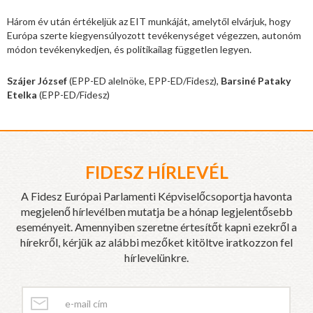
Három év után értékeljük az EIT munkáját, amelytől elvárjuk, hogy
Európa szerte kiegyensúlyozott tevékenységet végezzen, autonóm
módon tevékenykedjen, és politikailag független legyen.
Szájer József
(EPP-ED alelnöke, EPP-ED/Fidesz),
Barsiné Pataky
Etelka
(EPP-ED/Fidesz)
FIDESZ HÍRLEVÉL
A Fidesz Európai Parlamenti Képviselőcsoportja havonta
megjelenő hírlevélben mutatja be a hónap legjelentősebb
eseményeit. Amennyiben szeretne értesítőt kapni ezekről a
hírekről, kérjük az alábbi mezőket kitöltve iratkozzon fel
hírlevelünkre.