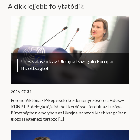
A cikk lejjebb folytatódik
Üres válaszok az Ukrajnát vizsgáló Európai
Bizottságtól
2026. 07. 31.
Ferenc Viktória EP-képviselő kezdeményezésére a Fidesz–
KDNP EP-delegációja írásbeli kérdéssel fordult az Európai
Bizottsághoz, amelyben az Ukrajna nemzeti kisebbségeihez
(közösségeihez) tartozó
[…]