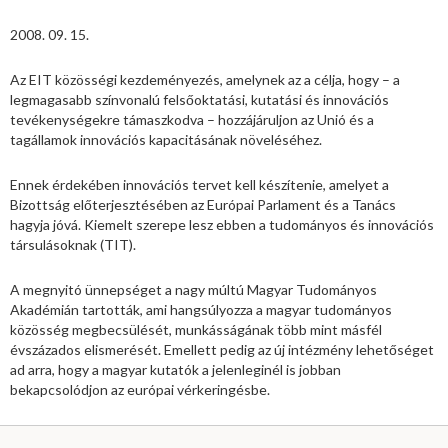
2008. 09. 15.
Az EIT közösségi kezdeményezés, amelynek az a célja, hogy – a
legmagasabb színvonalú felsőoktatási, kutatási és innovációs
tevékenységekre támaszkodva – hozzájáruljon az Unió és a
tagállamok innovációs kapacitásának növeléséhez.
Ennek érdekében innovációs tervet kell készítenie, amelyet a
Bizottság előterjesztésében az Európai Parlament és a Tanács
hagyja jóvá. Kiemelt szerepe lesz ebben a tudományos és innovációs
társulásoknak (TIT).
A megnyitó ünnepséget a nagy múltú Magyar Tudományos
Akadémián tartották, ami hangsúlyozza a magyar tudományos
közösség megbecsülését, munkásságának több mint másfél
évszázados elismerését. Emellett pedig az új intézmény lehetőséget
ad arra, hogy a magyar kutatók a jelenleginél is jobban
bekapcsolódjon az európai vérkeringésbe.