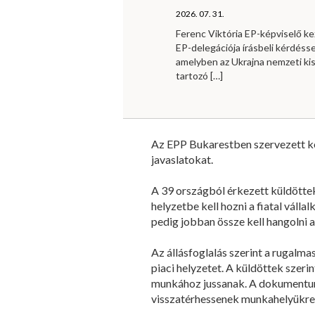
2026. 07. 31.
Ferenc Viktória EP-képviselő 
EP-delegációja írásbeli kérdésse
amelyben az Ukrajna nemzeti ki
tartozó
[…]
Az EPP Bukarestben szervezett ko
javaslatokat.
A 39 országból érkezett küldöttek
helyzetbe kell hozni a fiatal vál
pedig jobban össze kell hangolni a
Az állásfoglalás szerint a rugalm
piaci helyzetet. A küldöttek szer
munkához jussanak. A dokumentum 
visszatérhessenek munkahelyükre