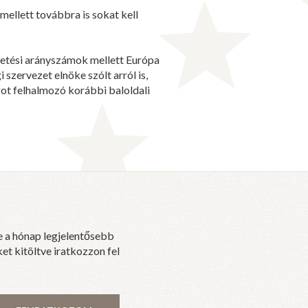
ellett továbbra is sokat kell
ületési arányszámok mellett Európa
szervezet elnöke szólt arról is,
ágot felhalmozó korábbi baloldali
e a hónap legjelentősebb
et kitöltve iratkozzon fel