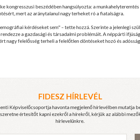
öke kongresszusi beszédében hangsúlyozta: a munkahelyteremtés m
ésért, mert az aránytalanul nagy terheket ró a fiatalságra.
mográfiai kérdéseket sem" – tette hozzá. Szerinte a jelenlegi sz
rendezze a gazdasági és társadalmi problémáit. A néppárti ifjúsági 
ért nagy felelősség terheli a felelőtlen döntéseket hozó és adóss
FIDESZ HÍRLEVÉL
enti Képviselőcsoportja havonta megjelenő hírlevélben mutatja b
eretne értesítőt kapni ezekről a hírekről, kérjük az alábbi mezők
hírlevelünkre.