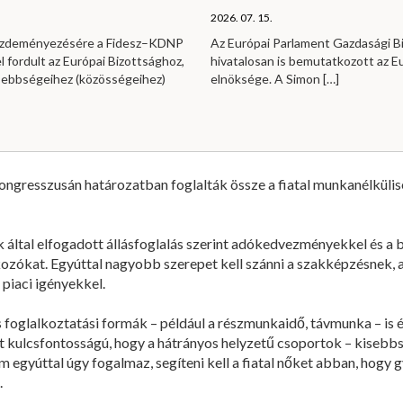
2026. 07. 15.
kezdeményezésére a Fidesz–KDNP
Az Európai Parlament Gazdasági B
l fordult az Európai Bizottsághoz,
hivatalosan is bemutatkozott az E
sebbségeihez (közösségeihez)
elnöksége. A Simon
[…]
ngresszusán határozatban foglalták össze a fiatal munkanélküli
 által elfogadott állásfoglalás szerint adókedvezményekkel és a
lalkozókat. Egyúttal nagyobb szerepet kell szánni a szakképzésnek,
 piaci igényekkel.
as foglalkoztatási formák – például a részmunkaidő, távmunka – is
int kulcsfontosságú, hogy a hátrányos helyzetű csoportok – kisebb
egyúttal úgy fogalmaz, segíteni kell a fiatal nőket abban, hogy 
.