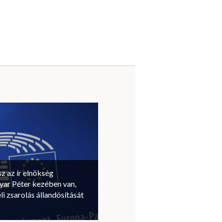
sz az ír elnökség
ar Péter kezében van,
li zsarolás állandósítását