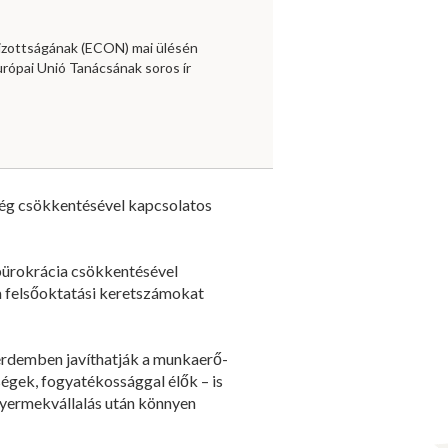
izottságának (ECON) mai ülésén
urópai Unió Tanácsának soros ír
ség csökkentésével kapcsolatos
 bürokrácia csökkentésével
 a felsőoktatási keretszámokat
 érdemben javíthatják a munkaerő-
ségek, fogyatékossággal élők – is
gyermekvállalás után könnyen