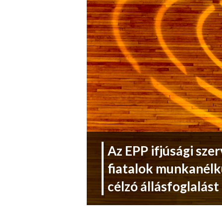
Az EPP ifjúsági sz
fiatalok munkanélk
célzó állásfoglalást