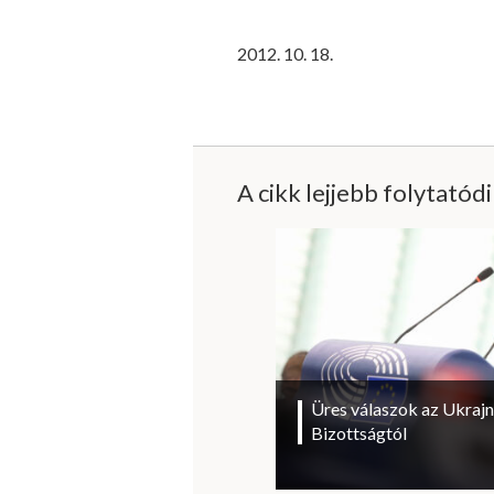
2012. 10. 18.
A cikk lejjebb folytatód
Üres válaszok az Ukrajn
Bizottságtól