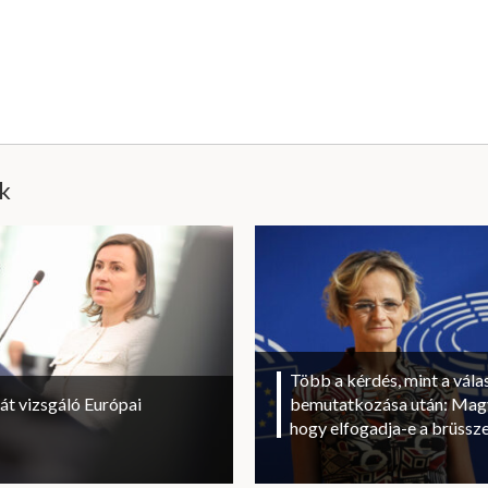
ik
Több a kérdés, mint a vála
át vizsgáló Európai
bemutatkozása után: Magy
hogy elfogadja-e a brüssze