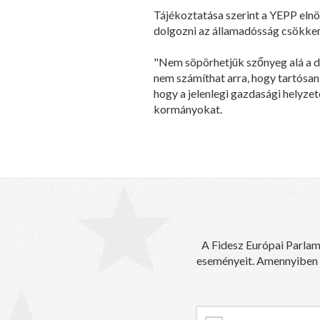
Tájékoztatása szerint a YEPP eln
dolgozni az államadósság csökkent
"Nem söpörhetjük szőnyeg alá a de
nem számíthat arra, hogy tartósan 
hogy a jelenlegi gazdasági helyzet
kormányokat.
A Fidesz Európai Parlam
eseményeit. Amennyiben sz