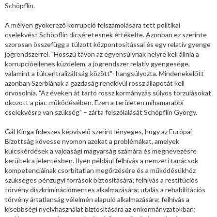
Schöpflin.
A mélyen gyökerező korrupció felszámolására tett politikai
cselekvést Schöpflin dicséretesnek értékelte. Azonban ez szerinte
szorosan összefügg a túlzott központosítással és egy relatív gyenge
jogrendszerrel. "Hosszú távon az egyensúlynak helyre kell állnia a
korrupcióellenes küzdelem, a jogrendszer relatív gyengesége,
valamint a túlcentralizáltság között"- hangsúlyozta. Mindenekelőtt
azonban Szerbiának a gazdaság rendkívül rossz állapotát kell
orvosolnia. "Az éveken át tartó rossz kormányzás súlyos torzulásokat
okozott a piac működésében. Ezen a területen mihamarabbi
cselekvésre van szükség" – zárta felszólalását Schöpflin György.
Gál Kinga fideszes képviselő szerint lényeges, hogy az Európai
Bizottság kövesse nyomon azokat a problémákat, amelyek
kulcskérdések a vajdasági magyarság számára és megnevezésre
kerültek a jelentésben. Ilyen például felhívás a nemzeti tanácsok
kompetenciáinak csorbítatlan megőrzésére és a működésükhöz
szükséges pénzügyi források biztosítására; felhívás a restitúciós
törvény diszkriminációmentes alkalmazására; utalás a rehabilitációs
törvény ártatlanság vélelmén alapuló alkalmazására; felhívás a
kisebbségi nyelvhasználat biztosítására az önkormányzatokban;