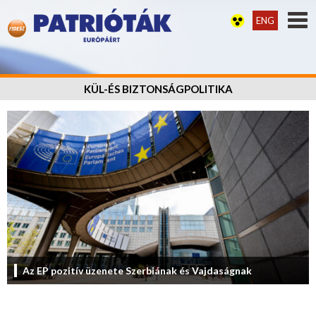
ENG
KÜL-ÉS BIZTONSÁGPOLITIKA
Az EP pozitív üzenete Szerbiának és Vajdaságnak