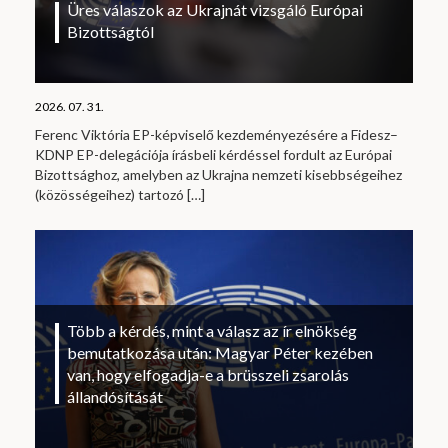
Üres válaszok az Ukrajnát vizsgáló Európai
Bizottságtól
2026. 07. 31.
Ferenc Viktória EP-képviselő kezdeményezésére a Fidesz–
KDNP EP-delegációja írásbeli kérdéssel fordult az Európai
Bizottsághoz, amelyben az Ukrajna nemzeti kisebbségeihez
(közösségeihez) tartozó
[…]
Több a kérdés, mint a válasz az ír elnökség
bemutatkozása után: Magyar Péter kezében
van, hogy elfogadja-e a brüsszeli zsarolás
állandósítását