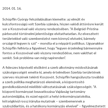
2014. 01. 16.
Schöpflin György felszólalásában kiemelte: az elmúlt év
kulcsfontosságú volt Szerbia számára, hiszen valódi áttörésre került
sor a Koszovóval való viszony rendezésében. "A Belgrád-Pristina
párbeszéd történelmi jelentősége elvitathatatlan. Az elveszített
területekkel való szembenézést nem könnyű elviselni, bármely
országról legyen is szó" – mondta el a néppárti politikus. Ugyanakkor
Schöpflin felhívta a figyelmet, hogy "legyen érzelmileg bármennyire
fontos a Koszovóval való viszony rendeződése, nem vakíthat el
senkit. Sok probléma van még napirenden".
A fideszes képviselő elsőként a szerb alkotmány módosításának
szükségességét emelte ki, amely értelmében Szerbia területének
szerves részének tekinti Koszovót. Schöpflin hangsúlyozta továbbá
a szerb politika meghatározó elemének, a központosító
gondolkodásmód mielőbbi változtatásának szükségességét. "A
központi kormányzat beavatkozása Vajdaság tartomány
autonómiájába, és ezzel együtt a helyi önkormányzatokéba,
kétségkívül rossz irányba mutatnak – szembemennek a
szubszidiaritás, és a hatékony kormányzás elveivel" – figyelmeztetett