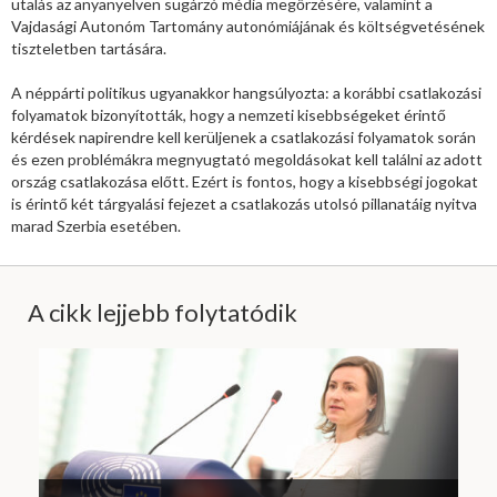
utalás az anyanyelven sugárzó média megőrzésére, valamint a
Vajdasági Autonóm Tartomány autonómiájának és költségvetésének
tiszteletben tartására.
A néppárti politikus ugyanakkor hangsúlyozta: a korábbi csatlakozási
folyamatok bizonyították, hogy a nemzeti kisebbségeket érintő
kérdések napirendre kell kerüljenek a csatlakozási folyamatok során
és ezen problémákra megnyugtató megoldásokat kell találni az adott
ország csatlakozása előtt. Ezért is fontos, hogy a kisebbségi jogokat
is érintő két tárgyalási fejezet a csatlakozás utolsó pillanatáig nyitva
marad Szerbia esetében.
A cikk lejjebb folytatódik