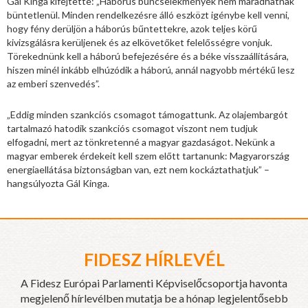
Gál Kinga kifejtette: „Háborús bűncselekmények nem maradhatnak
büntetlenül. Minden rendelkezésre álló eszközt igénybe kell venni,
hogy fény derüljön a háborús bűntettekre, azok teljes körű
kivizsgálásra kerüljenek és az elkövetőket felelősségre vonjuk.
Törekednünk kell a háború befejezésére és a béke visszaállítására,
hiszen minél inkább elhúzódik a háború, annál nagyobb mértékű lesz
az emberi szenvedés”.
„Eddig minden szankciós csomagot támogattunk. Az olajembargót
tartalmazó hatodik szankciós csomagot viszont nem tudjuk
elfogadni, mert az tönkretenné a magyar gazdaságot. Nekünk a
magyar emberek érdekeit kell szem előtt tartanunk: Magyarország
energiaellátása biztonságban van, ezt nem kockáztathatjuk” –
hangsúlyozta Gál Kinga.
FIDESZ HÍRLEVÉL
A Fidesz Európai Parlamenti Képviselőcsoportja havonta
megjelenő hírlevélben mutatja be a hónap legjelentősebb