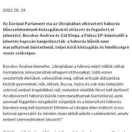
2022. 05. 19.
Az Európai Parlament ma az Ukrajnában elkövetett háborús
bűncselekmények kivizsgálásáról vitázott és fogadott el
jelentést. Bocskor Andrea és Gál Kinga, a Fidesz EP-képviselői a
jelentés kapcsán hangsúlyozták: a háborús bűnök nem
maradhatnak büntetlenül, teljes körű kivizsgálás és felelősségre
vonás szükséges.
Bocskor Andrea kiemelte: „Ukrajnában a háború miatt milliók váltak
hontalanná, kényszerültek elhagyni otthonaikat, több ezren
vesztették életüket, sebesültek meg, váltak erőszak áldozatává,
köztük gyermekek, nők, idősek. Bucsa, Irpiny és sok más település
szörnyű emberi tragédiákat rejt, melyekre mielőbb fényt kell deríteni!
Az elkövetett háborús bűnök nem maradhatnak büntetlenül, azok
azonnali független vizsgálatát sürgetjük és a bizonyított háborús
bűnöket meg kell büntetni! Elítélem az Ukrajna ellen indított orosz
katonai agressziót és minden olyan ebből adódó cselekedetet, amely
emberi szenvedéseket okozott!”