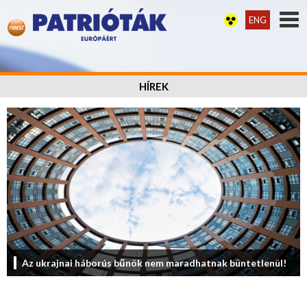
ENG
HÍREK
Az ukrajnai háborús bűnök nem maradhatnak büntetlenül!