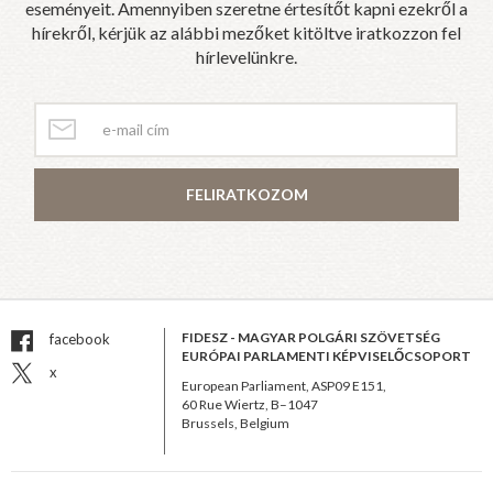
eseményeit. Amennyiben szeretne értesítőt kapni ezekről a
hírekről, kérjük az alábbi mezőket kitöltve iratkozzon fel
hírlevelünkre.
FELIRATKOZOM
FIDESZ - MAGYAR POLGÁRI SZÖVETSÉG
facebook
EURÓPAI PARLAMENTI KÉPVISELŐCSOPORT
x
European Parliament, ASP09 E151,
60 Rue Wiertz, B–1047
Brussels, Belgium