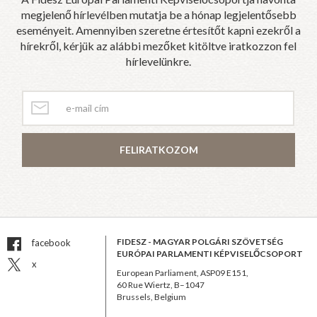
megjelenő hírlevélben mutatja be a hónap legjelentősebb
eseményeit. Amennyiben szeretne értesítőt kapni ezekről a
hírekről, kérjük az alábbi mezőket kitöltve iratkozzon fel
hírlevelünkre.
FELIRATKOZOM
FIDESZ - MAGYAR POLGÁRI SZÖVETSÉG
facebook
EURÓPAI PARLAMENTI KÉPVISELŐCSOPORT
x
European Parliament, ASP09 E151,
60 Rue Wiertz, B–1047
Brussels, Belgium