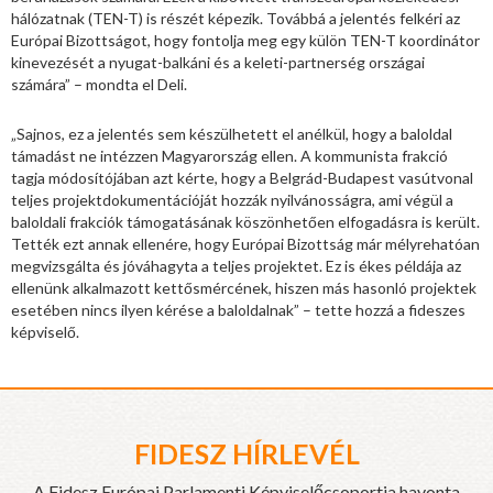
hálózatnak (TEN-T) is részét képezik. Továbbá a jelentés felkéri az
Európai Bizottságot, hogy fontolja meg egy külön TEN-T koordinátor
kinevezését a nyugat-balkáni és a keleti-partnerség országai
számára” – mondta el Deli.
„Sajnos, ez a jelentés sem készülhetett el anélkül, hogy a baloldal
támadást ne intézzen Magyarország ellen. A kommunista frakció
tagja módosítójában azt kérte, hogy a Belgrád-Budapest vasútvonal
teljes projektdokumentációját hozzák nyilvánosságra, ami végül a
baloldali frakciók támogatásának köszönhetően elfogadásra is került.
Tették ezt annak ellenére, hogy Európai Bizottság már mélyrehatóan
megvizsgálta és jóváhagyta a teljes projektet. Ez is ékes példája az
ellenünk alkalmazott kettősmércének, hiszen más hasonló projektek
esetében nincs ilyen kérése a baloldalnak” – tette hozzá a fideszes
képviselő.
FIDESZ HÍRLEVÉL
A Fidesz Európai Parlamenti Képviselőcsoportja havonta