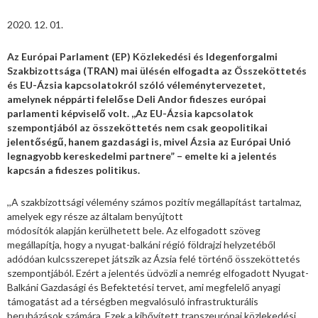
2020. 12. 01.
Az Európai Parlament (EP) Közlekedési és Idegenforgalmi
Szakbizottsága (TRAN) mai ülésén elfogadta az Összeköttetés
és EU-Ázsia kapcsolatokról szóló véleménytervezetet,
amelynek néppárti felelőse Deli Andor fideszes európai
parlamenti képviselő volt. ,,Az EU-Ázsia kapcsolatok
szempontjából az összeköttetés nem csak geopolitikai
jelentőségű, hanem gazdasági is, mivel Ázsia az Európai Unió
legnagyobb kereskedelmi partnere” – emelte ki a jelentés
kapcsán a fideszes politikus.
,,A szakbizottsági vélemény számos pozitív megállapítást tartalmaz,
amelyek egy része az általam benyújtott
módosítók alapján kerülhetett bele. Az elfogadott szöveg
megállapítja, hogy a nyugat-balkáni régió földrajzi helyzetéből
adódóan kulcsszerepet játszik az Ázsia felé történő összeköttetés
szempontjából. Ezért a jelentés üdvözli a nemrég elfogadott Nyugat-
Balkáni Gazdasági és Befektetési tervet, ami megfelelő anyagi
támogatást ad a térségben megvalósuló infrastrukturális
beruházások számára. Ezek a kibővített transzeurópai közlekedési