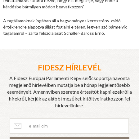
felhatalmazással arra nézve, hogy ezt megítélje, vagy ebbe a
kérdésbe bármilyen módon beavatkozzon”.
A tagállamoknak jogában áll a hagyományos keresztény-zsidó
értékrendre alapozva állást foglalni e téren, legyen szó bármelyik
tagállamról – zárta felszólalását Schaller-Baross Ernő.
FIDESZ HÍRLEVÉL
A Fidesz Európai Parlamenti Képviselőcsoportja havonta
megjelenő hírlevélben mutatja be a hónap legjelentősebb
eseményeit. Amennyiben szeretne értesítőt kapni ezekről a
hírekről, kérjük az alábbi mezőket kitöltve iratkozzon fel
hírlevelünkre.