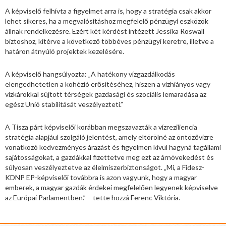
A képviselő felhívta a figyelmet arra is, hogy a stratégia csak akkor
lehet sikeres, ha a megvalósításhoz megfelelő pénzügyi eszközök
állnak rendelkezésre. Ezért két kérdést intézett Jessika Roswall
biztoshoz, kitérve a következő többéves pénzügyi keretre, illetve a
határon átnyúló projektek kezelésére.
A képviselő hangsúlyozta: „A hatékony vízgazdálkodás
elengedhetetlen a kohézió erősítéséhez, hiszen a vízhiányos vagy
vízkárokkal sújtott térségek gazdasági és szociális lemaradása az
egész Unió stabilitását veszélyezteti.”
A Tisza párt képviselői korábban megszavazták a vízreziliencia
stratégia alapjául szolgáló jelentést, amely eltörölné az öntözővízre
vonatkozó kedvezményes árazást és figyelmen kívül hagyná tagállami
sajátosságokat, a gazdákkal fizettetve meg ezt az árnövekedést és
súlyosan veszélyeztetve az élelmiszerbiztonságot. „Mi, a Fidesz-
KDNP EP-képviselői továbbra is azon vagyunk, hogy a magyar
emberek, a magyar gazdák érdekei megfelelően legyenek képviselve
az Európai Parlamentben.” – tette hozzá Ferenc Viktória.