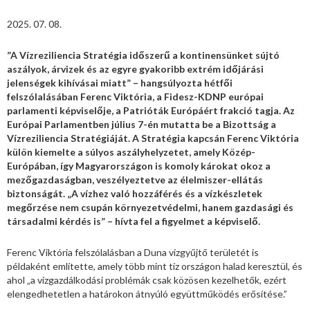
2025. 07. 08.
”A Vízreziliencia Stratégia időszerű a kontinensünket sújtó
aszályok, árvizek és az egyre gyakoribb extrém időjárási
jelenségek kihívásai miatt” – hangsúlyozta hétfői
felszólalásában Ferenc Viktória, a Fidesz-KDNP európai
parlamenti képviselője, a Patrióták Európáért frakció tagja. Az
Európai Parlamentben július 7-én mutatta be a Bizottság a
Vízreziliencia Stratégiáját. A Stratégia kapcsán Ferenc Viktória
külön kiemelte a súlyos aszályhelyzetet, amely Közép-
Európában, így Magyarországon is komoly károkat okoz a
mezőgazdaságban, veszélyeztetve az élelmiszer-ellátás
biztonságát. „A vízhez való hozzáférés és a vízkészletek
megőrzése nem csupán környezetvédelmi, hanem gazdasági és
társadalmi kérdés is” – hívta fel a figyelmet a képviselő.
Ferenc Viktória felszólalásban a Duna vízgyűjtő területét is
példaként említette, amely több mint tíz országon halad keresztül, és
ahol „a vízgazdálkodási problémák csak közösen kezelhetők, ezért
elengedhetetlen a határokon átnyúló együttműködés erősítése.”