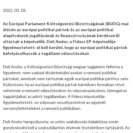
2022. 03. 03.
Az Európai Parlament Költségvetési Bizottságának (BUDG) mai
ülésén az európai politikai pártok és az európai politikai
alapítványok jogállásának és finanszírozásának kérdéseiről
vitáztak a képviselők. Deli Andor, a Fidesz EP-képviselője
figyelmeztetett: el kell kerülni, hogy az európai politikai pártok
befolyásolhassák a tagállami választásokat.
Deli Andor, a Költségvetési Bizottság magyar tagjaként felhívta a
figyelmet: nem szabad diszkriminálni azokat a nemzeti politikai
pártokat, amelyek nem tartoznak egyik európai politikai párthoz sem.
Különösen, ha az európai politikai pártok bármilyen formában részt
vehetnek a nemzeti választásokon és népszavazásokon, támogatva
tagpártjaikat az adott tagállamban. A Fidesz képviselője
figyelmeztetett: ez súlyosan veszélyeztetné az egyenlő
versenyfeltételeket a nemzeti politikában.
Deli Andor hangsúlyozta: az uniós szabályozás kialakítása során
gondoskodni kell a szubszidiaritás elvének tiszteletben tartásáról. Az