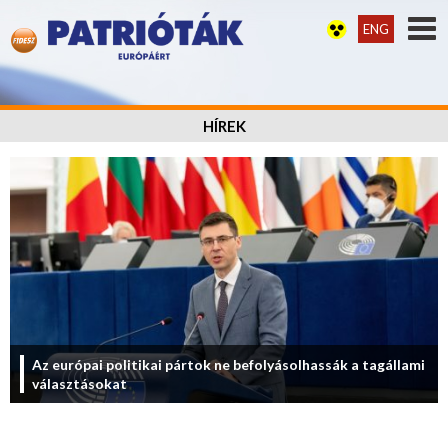
ENG
HÍREK
Az európai politikai pártok ne befolyásolhassák a tagállami
választásokat