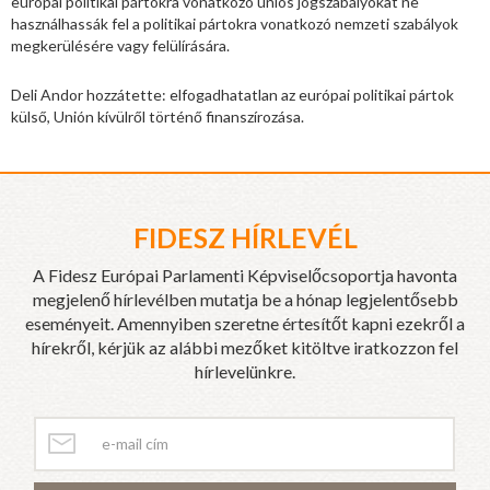
európai politikai pártokra vonatkozó uniós jogszabályokat ne
használhassák fel a politikai pártokra vonatkozó nemzeti szabályok
megkerülésére vagy felülírására.
Deli Andor hozzátette: elfogadhatatlan az európai politikai pártok
külső, Unión kívülről történő finanszírozása.
FIDESZ HÍRLEVÉL
A Fidesz Európai Parlamenti Képviselőcsoportja havonta
megjelenő hírlevélben mutatja be a hónap legjelentősebb
eseményeit. Amennyiben szeretne értesítőt kapni ezekről a
hírekről, kérjük az alábbi mezőket kitöltve iratkozzon fel
hírlevelünkre.