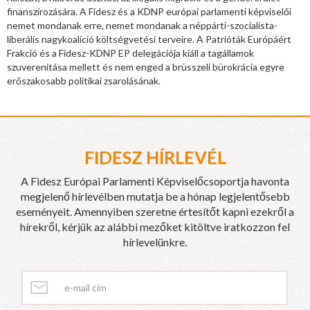
finanszírozására. A Fidesz és a KDNP európai parlamenti képviselői
nemet mondanak erre, nemet mondanak a néppárti-szocialista-
liberális nagykoalíció költségvetési terveire. A Patrióták Európáért
Frakció és a Fidesz-KDNP EP delegációja kiáll a tagállamok
szuverenitása mellett és nem enged a brüsszeli bürokrácia egyre
erőszakosabb politikai zsarolásának.
FIDESZ HÍRLEVÉL
A Fidesz Európai Parlamenti Képviselőcsoportja havonta
megjelenő hírlevélben mutatja be a hónap legjelentősebb
eseményeit. Amennyiben szeretne értesítőt kapni ezekről a
hírekről, kérjük az alábbi mezőket kitöltve iratkozzon fel
hírlevelünkre.