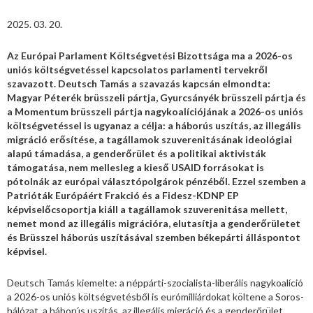
2025. 03. 20.
Az Európai Parlament Költségvetési Bizottsága ma a 2026-os
uniós költségvetéssel kapcsolatos parlamenti tervekről
szavazott. Deutsch Tamás a szavazás kapcsán elmondta:
Magyar Péterék brüsszeli pártja, Gyurcsányék brüsszeli pártja és
a Momentum brüsszeli pártja nagykoalíciójának a 2026-os uniós
költségvetéssel is ugyanaz a célja: a háborús uszítás, az illegális
migráció erősítése, a tagállamok szuverenitásának ideológiai
alapú támadása, a genderőrület és a politikai aktivisták
támogatása, nem mellesleg a kieső USAID forrásokat is
pótolnák az európai választópolgárok pénzéből. Ezzel szemben a
Patrióták Európáért Frakció és a Fidesz-KDNP EP
képviselőcsoportja kiáll a tagállamok szuverenitása mellett,
nemet mond az illegális migrációra, elutasítja a genderőrületet
és Brüsszel háborús uszításával szemben békepárti álláspontot
képvisel.
Deutsch Tamás kiemelte: a néppárti-szocialista-liberális nagykoalíció
a 2026-os uniós költségvetésből is eurómilliárdokat költene a Soros-
hálózat, a háborús uszítás, az illegális migráció és a genderőrület