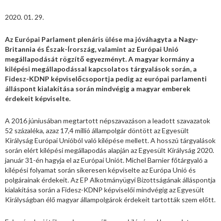
2020. 01. 29.
Az Európai Parlament plenáris ülése ma jóváhagyta a Nagy-
Britannia és Észak-Írország, valamint az Európai Unió
megállapodását rögzítő egyezményt. A magyar kormány a
kilépési megállapodással kapcsolatos tárgyalások során, a
Fidesz-KDNP képviselőcsoportja pedig az európai parlamenti
álláspont kialakítása során mindvégig a magyar emberek
érdekeit képviselte.
A 2016 júniusában megtartott népszavazáson a leadott szavazatok
52 százaléka, azaz 17,4 millió állampolgár döntött az Egyesült
Királyság Európai Unióból való kilépése mellett. A hosszú tárgyalások
során elért kilépési megállapodás alapján az Egyesült Királyság 2020.
január 31-én hagyja el az Európai Uniót. Michel Barnier főtárgyaló a
kilépési folyamat során sikeresen képviselte az Európa Unió és
polgárainak érdekeit. Az EP Alkotmányügyi Bizottságának álláspontja
kialakítása során a Fidesz-KDNP képviselői mindvégig az Egyesült
Királyságban élő magyar állampolgárok érdekeit tartották szem előtt.