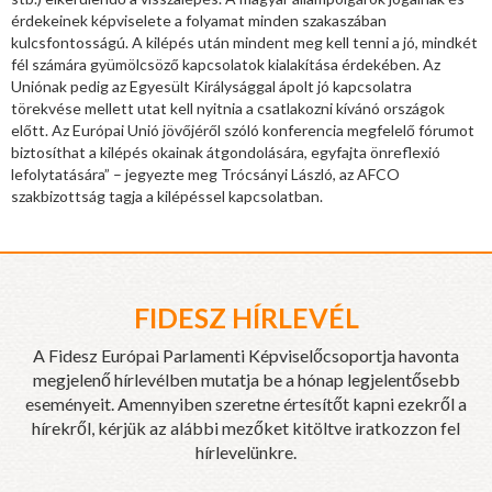
érdekeinek képviselete a folyamat minden szakaszában
kulcsfontosságú. A kilépés után mindent meg kell tenni a jó, mindkét
fél számára gyümölcsöző kapcsolatok kialakítása érdekében. Az
Uniónak pedig az Egyesült Királysággal ápolt jó kapcsolatra
törekvése mellett utat kell nyitnia a csatlakozni kívánó országok
előtt. Az Európai Unió jövőjéről szóló konferencia megfelelő fórumot
biztosíthat a kilépés okainak átgondolására, egyfajta önreflexió
lefolytatására” – jegyezte meg Trócsányi László, az AFCO
szakbizottság tagja a kilépéssel kapcsolatban.
FIDESZ HÍRLEVÉL
A Fidesz Európai Parlamenti Képviselőcsoportja havonta
megjelenő hírlevélben mutatja be a hónap legjelentősebb
eseményeit. Amennyiben szeretne értesítőt kapni ezekről a
hírekről, kérjük az alábbi mezőket kitöltve iratkozzon fel
hírlevelünkre.