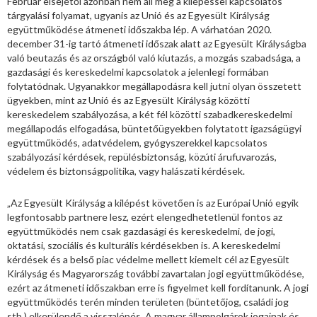
Február elsejétől azonban nem áll meg a kilépéssel kapcsolatos
tárgyalási folyamat, ugyanis az Unió és az Egyesült Királyság
együttműködése átmeneti időszakba lép. A várhatóan 2020.
december 31-ig tartó átmeneti időszak alatt az Egyesült Királyságba
való beutazás és az országból való kiutazás, a mozgás szabadsága, a
gazdasági és kereskedelmi kapcsolatok a jelenlegi formában
folytatódnak. Ugyanakkor megállapodásra kell jutni olyan összetett
ügyekben, mint az Unió és az Egyesült Királyság közötti
kereskedelem szabályozása, a két fél közötti szabadkereskedelmi
megállapodás elfogadása, büntetőügyekben folytatott igazságügyi
együttműködés, adatvédelem, gyógyszerekkel kapcsolatos
szabályozási kérdések, repülésbiztonság, közúti árufuvarozás,
védelem és biztonságpolitika, vagy halászati kérdések.
„Az Egyesült Királyság a kilépést követően is az Európai Unió egyik
legfontosabb partnere lesz, ezért elengedhetetlenül fontos az
együttműködés nem csak gazdasági és kereskedelmi, de jogi,
oktatási, szociális és kulturális kérdésekben is. A kereskedelmi
kérdések és a belső piac védelme mellett kiemelt cél az Egyesült
Királyság és Magyarország további zavartalan jogi együttműködése,
ezért az átmeneti időszakban erre is figyelmet kell fordítanunk. A jogi
együttműködés terén minden területen (büntetőjog, családi jog
stb.) elkerülendő a visszalépés. A magyar állampolgárok jogainak és