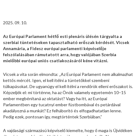
2025. 09. 10.
Az Európai Parlament hétfő esti plenáris ülésén tárgyalta a
szerbiai tüntetéseken tapasztalható erőszak kérdését. Vicsek
Annamária, a Fidesz európai parlamenti képviselője
felszólalásában rámutatott arra, hogy valójában Szerbia
mielőbbi európai uniós csatlakozásáról kéne vitázni.
Vicsek a vita során elmondta: „Az Európai Parlament nem alkalmazhat
kettős mércét. Igen, el kell ítélni a tüntetőkkel szembeni
túlkapásokat. De ugyanúgy el kell ítélni a rendőrök elleni erőszakot is.
Képzeljék el: mi történne, ha az Önök valamely egyetemén 10–15
ember megbénítaná az oktatást? Vagy ha itt, az Európai
Parlamentben egy tucatnyi ember füstbombával és petárdával
akadályozná a munkát? Ez felháborító és elfogadhatatlan lenne.
Pedig ezek, pontosan így, megtörténtek Szerbiában.”
A vajdasági származású képviselő kiemelte, hogy ő maga is Újvidéken