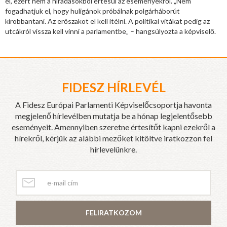
él, ezért nem a híradásokból értesül az eseményekről. „Nem
fogadhatjuk el, hogy huligánok próbálnak polgárháborút
kirobbantani. Az erőszakot el kell ítélni. A politikai vitákat pedig az
utcákról vissza kell vinni a parlamentbe„ – hangsúlyozta a képviselő.
FIDESZ HÍRLEVÉL
A Fidesz Európai Parlamenti Képviselőcsoportja havonta
megjelenő hírlevélben mutatja be a hónap legjelentősebb
eseményeit. Amennyiben szeretne értesítőt kapni ezekről a
hírekről, kérjük az alábbi mezőket kitöltve iratkozzon fel
hírlevelünkre.
FELIRATKOZOM