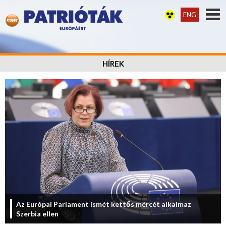
ENG
HÍREK
Az Európai Parlament ismét kettős mércét alkalmaz
Szerbia ellen