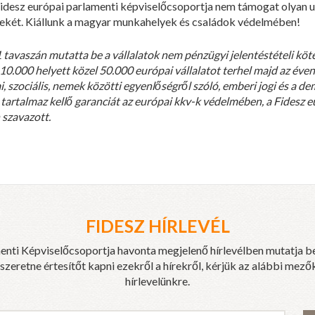
Fidesz európai parlamenti képviselőcsoportja nem támogat olyan u
rdekét. Kiállunk a magyar munkahelyek és családok védelmében!
tavaszán mutatta be a vállalatok nem pénzügyi jelentéstételi kötel
 10.000 helyett közel 50.000 európai vállalatot terhel majd az évenk
, szociális, nemek közötti egyenlőségről szóló, emberi jogi és a d
tartalmaz kellő garanciát az európai kkv-k védelmében, a Fidesz 
 szavazott.
FIDESZ HÍRLEVÉL
enti Képviselőcsoportja havonta megjelenő hírlevélben mutatja b
eretne értesítőt kapni ezekről a hírekről, kérjük az alábbi mezők
hírlevelünkre.