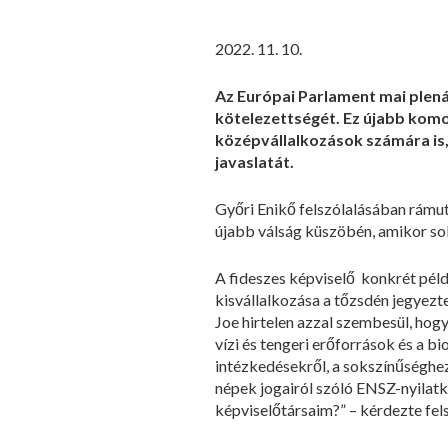
2022. 11. 10.
Az Európai Parlament mai plená
kötelezettségét. Ez újabb komol
középvállalkozások számára is,
javaslatát.
Győri Enikő felszólalásában rámut
újabb válság küszöbén, amikor sok
A fideszes képviselő konkrét példá
kisvállalkozása a tőzsdén jegyezt
Joe hirtelen azzal szembesül, hogy
vízi és tengeri erőforrások és a bi
intézkedésekről, a sokszínűséghez 
népek jogairól szóló ENSZ-nyilatko
képviselőtársaim?” – kérdezte fel