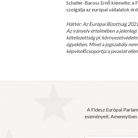
Schaller-Baross Ernő kiemelte: a 
szolgálja az európai vállalatok é
Háttér: Az Európai Bizottság 2021 
Az irányelv értelmében a jelenlegi
kötelezettség pl. környezetvédelmi
ügyekben. Mivel a jogszabály nem 
képviselőcsoportja a javaslat ellen
A Fidesz Európai Parlam
eseményeit. Amennyiben sz