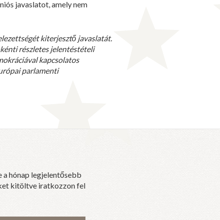
niós javaslatot, amely nem
ezettségét kiterjesztő javaslatát.
énti részletes jelentéstételi
emokráciával kapcsolatos
európai parlamenti
e a hónap legjelentősebb
et kitöltve iratkozzon fel