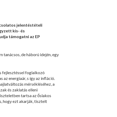
solatos jelentéstételi
yzett kis- és
udja támogatni az EP
m tanácsos, de háború idején, egy
s fejlesztéssel foglalkozó
z energiaár, s így az infláció.
hajlatváltozás mérsékléséhez, a
zak és zaklatás elleni
tiszteletben tartsa az őslakos
 hogy ezt akarják, tisztelt