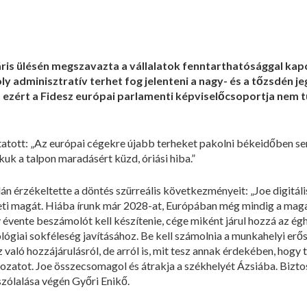
ris ülésén megszavazta a vállalatok fenntarthatósággal kapc
y adminisztratív terhet fog jelenteni a nagy- és a tőzsdén jeg
 ezért a Fidesz európai parlamenti képviselőcsoportja nem t
atott: „Az európai cégekre újabb terheket pakolni békeidőben se
uk a talpon maradásért küzd, óriási hiba.”
n érzékeltette a döntés szürreális következményeit: „Joe digitáli
eti magát. Hiába írunk már 2028-at, Európában még mindig a magas a
 évente beszámolót kell készítenie, cége miként járul hozzá az ég
ológiai sokféleség javításához. Be kell számolnia a munkahelyi erős
való hozzájárulásról, de arról is, mit tesz annak érdekében, hogy 
zatot. Joe összecsomagol és átrakja a székhelyét Ázsiába. Biztos,
szólalása végén Győri Enikő.