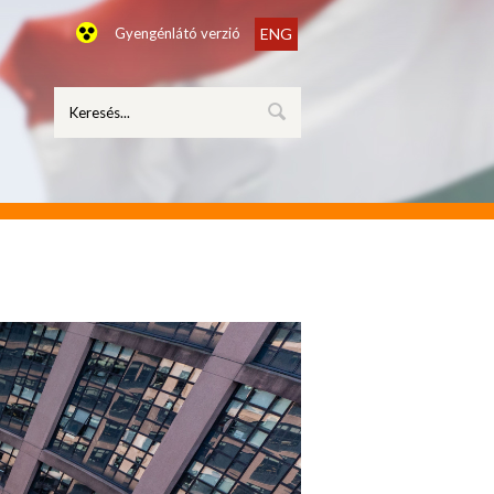
Gyengénlátó verzió
ENG