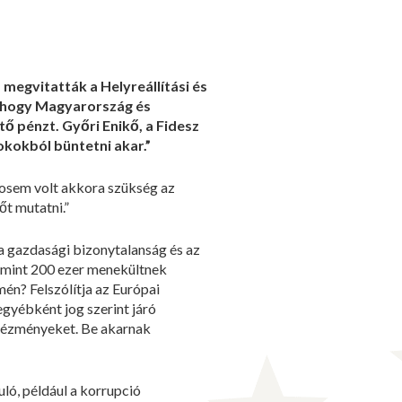
megvitatták a Helyreállítási és
i, hogy Magyarország és
ő pénzt. Győri Enikő, a Fidesz
okokból büntetni akar.”
„Sosem volt akkora szükség az
őt mutatni.”
 a gazdasági bizonytalanság és az
 mint 200 ezer menekültnek
mén? Felszólítja az Európai
egyébként jog szerint járó
ntézményeket. Be akarnak
ló, például a korrupció