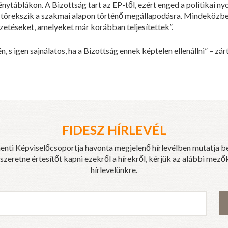
ytáblákon. A Bizottság tart az EP-től, ezért enged a politikai ny
nem törekszik a szakmai alapon történő megállapodásra. Mindeközb
zetéseket, amelyeket már korábban teljesítettek”.
, s igen sajnálatos, ha a Bizottság ennek képtelen ellenállni” – zár
FIDESZ HÍRLEVÉL
enti Képviselőcsoportja havonta megjelenő hírlevélben mutatja b
eretne értesítőt kapni ezekről a hírekről, kérjük az alábbi mezők
hírlevelünkre.