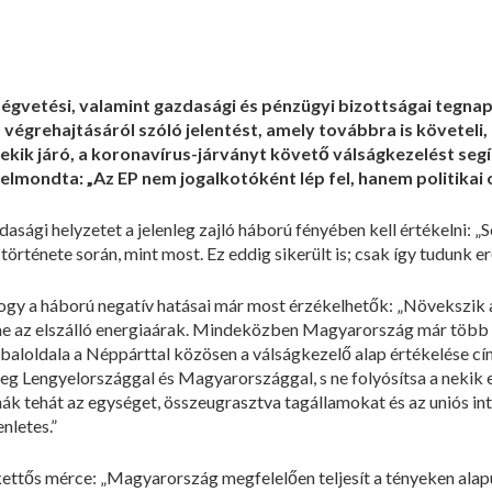
égvetési, valamint gazdasági és pénzügyi bizottságai tegnap 
 végrehajtásáról szóló jelentést, amely továbbra is követel
kik járó, a koronavírus-járványt követő válságkezelést segít
elmondta: „Az EP nem jogalkotóként lép fel, hanem politikai 
dasági helyzetet a jelenleg zajló háború fényében kell értékelni: 
örténete során, mint most. Ez eddig sikerült is; csak így tudunk er
 hogy a háború negatív hatásai már most érzékelhetők: „Növekszik
eme az elszálló energiaárak. Mindeközben Magyarország már több
 baloldala a Néppárttal közösen a válságkezelő alap értékelése cí
eg Lengyelországgal és Magyarországgal, s ne folyósítsa a nekik 
nák tehát az egységet, összeugrasztva tagállamokat és az uniós i
nletes.”
kettős mérce: „Magyarország megfelelően teljesít a tényeken alapu