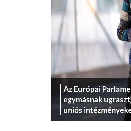
Az Európai Parlamen
egymásnak ugrasztj
uniós intézmények