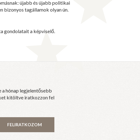
omásnak: újabb és újabb politikai
en bizonyos tagállamok olyan ún.
ta gondolatait a képviselő.
e a hónap legjelentősebb
et kitöltve iratkozzon fel
FELIRATKOZOM