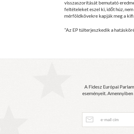
visszaszorítását bemutató eredmén
feltételeket eszel ki, időt húz, 
mérföldkövekre kapják meg a kifi
“Az EP túlterjeszkedik a hatáskörén
A Fidesz Európai Parlam
eseményeit. Amennyiben sz