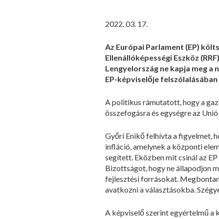
2022. 03. 17.
Az Európai Parlament (EP) költs
Ellenállóképességi Eszköz (RRF)
Lengyelország ne kapja meg a ne
EP-képviselője felszólalásában 
A politikus rámutatott, hogy a gaz
összefogásra és egységre az Unió t
Győri Enikő felhívta a figyelmet,
infláció, amelynek a központi el
segített. Eközben mit csinál az EP
Bizottságot, hogy ne állapodjon m
fejlesztési forrásokat. Megbonta
avatkozni a választásokba. Szégye
A képviselő szerint egyértelmű a 