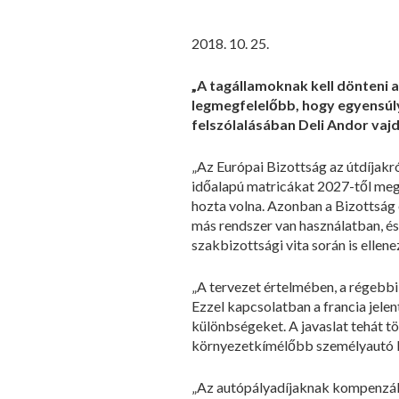
2018. 10. 25.
„A tagállamoknak kell dönteni 
legmegfelelőbb, hogy egyensúly
felszólalásában Deli Andor vajd
„Az Európai Bizottság az útdíjakró
időalapú matricákat 2027-től meg 
hozta volna. Azonban a Bizottság 
más rendszer van használatban, és
szakbizottsági vita során is ellen
„A tervezet értelmében, a régebbi
Ezzel kapcsolatban a francia jele
különbségeket. A javaslat tehát t
környezetkímélőbb személyautó bes
„Az autópályadíjaknak kompenzálni