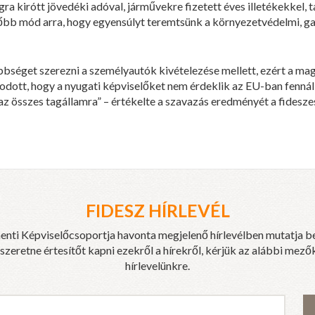
ra kirótt jövedéki adóval, járművekre fizetett éves illetékekkel, t
lőbb mód arra, hogy egyensúlyt teremtsünk a környezetvédelmi, g
bbséget szerezni a személyautók kivételezése mellett, ezért a mag
odott, hogy a nyugati képviselőket nem érdeklik az EU-ban fennáll
z összes tagállamra” – értékelte a szavazás eredményét a fideszes
FIDESZ HÍRLEVÉL
enti Képviselőcsoportja havonta megjelenő hírlevélben mutatja b
eretne értesítőt kapni ezekről a hírekről, kérjük az alábbi mezők
hírlevelünkre.