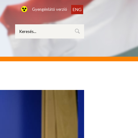
Gyengénlátó verzió
ENG