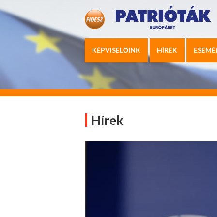
KÉPVISELŐINK
HÍREK
ESEMÉ
Hírek