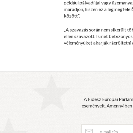
például pályadíjjal vagy üzemanyag
maradjon, hiszen ez a legmegfele
között”.
„A szavazás során nem sikerült tö
ellen szavazott. Ismét bebizonyos
véleményüket akarják ráerőltetni a
A Fidesz Európai Parlam
eseményeit. Amennyiben sz