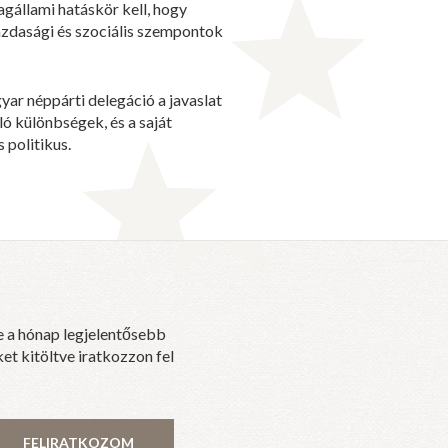
agállami hatáskör kell, hogy
azdasági és szociális szempontok
yar néppárti delegáció a javaslat
ó különbségek, és a saját
 politikus.
e a hónap legjelentősebb
et kitöltve iratkozzon fel
FELIRATKOZOM