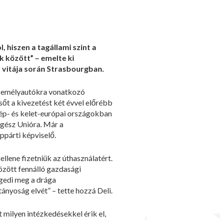
hiszen a tagállami szint a
 között” – emelte ki
lv vitája során Strasbourgban.
a személyautókra vonatkozó
őt a kivezetést két évvel előrébb
zép- és kelet-európai országokban
egész Unióra. Már a
éppárti képviselő.
lene fizetniük az úthasználatért.
özött fennálló gazdasági
ngedi meg a drága
nyoság elvét” – tette hozzá Deli.
 milyen intézkedésekkel érik el,