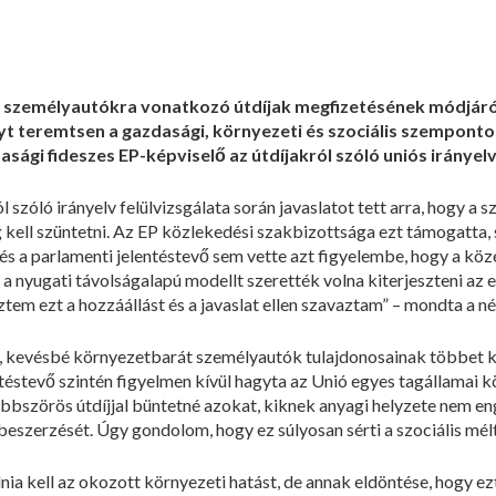
a személyautókra vonatkozó útdíjak megfizetésének módjáról, 
t teremtsen a gazdasági, környezeti és szociális szempontok
asági fideszes EP-képviselő az útdíjakról szóló uniós iránye
l szóló irányelv felülvizsgálata során javaslatot tett arra, hogy 
kell szüntetni. Az EP közlekedési szakbizottsága ezt támogatta, s
és a parlamenti jelentéstevő sem vette azt figyelembe, hogy a kö
 a nyugati távolságalapú modellt szerették volna kiterjeszteni az 
eztem ezt a hozzáállást és a javaslat ellen szavaztam” – mondta a n
, kevésbé környezetbarát személyautók tulajdonosainak többet kel
ntéstevő szintén figyelmen kívül hagyta az Unió egyes tagállamai k
öbbszörös útdíjjal büntetné azokat, kiknek anyagi helyzete nem e
zerzését. Úgy gondolom, hogy ez súlyosan sérti a szociális méltá
a kell az okozott környezeti hatást, de annak eldöntése, hogy ezt