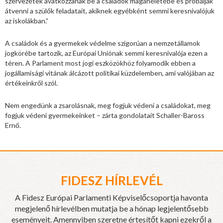
szervezetek avatkozzanak be a családok magánéletébe és próbálják
átvenni a szülők feladatait, akiknek egyébként semmi keresnivalójuk
az iskolákban.”
A családok és a gyermekek védelme szigorúan a nemzetállamok
jogkörébe tartozik, az Európai Uniónak semmi keresnivalója ezen a
téren. A Parlament most jogi eszközökhöz folyamodik ebben a
jogállamisági vitának álcázott politikai küzdelemben, ami valójában az
értékeinkről szól.
Nem engedünk a zsarolásnak, meg fogjuk védeni a családokat, meg
fogjuk védeni gyermekeinket – zárta gondolatait Schaller-Baross
Ernő.
FIDESZ HÍRLEVÉL
A Fidesz Európai Parlamenti Képviselőcsoportja havonta
megjelenő hírlevélben mutatja be a hónap legjelentősebb
eseményeit. Amennyiben szeretne értesítőt kapni ezekről a