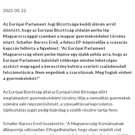
2023. 03. 22.
Az Európai Parlament Jogi Bizottsága keddi ülésén arról
döntött, hogy az Európai Bizottság oldalán perbe lép
Magyarországgal szemben a magyar gyermekvédelmi törvény
miatt. Schaller-Baross Ernő, a fidesz EP-képviselője a szavazás
kapcsán felhívta a figyelmet: “Az Európai Parlament
Magyarország elleni perbe lépése egy újabb példa arra, hogy az
Európai Parlament baloldali többsége minden lehetséges
eszközt megragad a keresztény kultúra szerinti családmodell
felszámolására. Nem engedünk a zsarolásnak. Meg fogjuk védeni
a gyermekeinket!”
Az Európai Bizottság által az Európai Unió Bírósága előtt
megtámadott gyermekvédelmi törvény tiltja a nemváltás gyermekek
számára való népszerűsítését, a szexualitással kapcsolatos
tájékoztatás jogát pedig kizárólag a szülők részére tartja fenn.
Schaller-Baross Ernő hozzátette: “A Magyarország Kormányának
álláspontja változatlan. Elfogadhatatlan, hogy olyan önjelölt civil