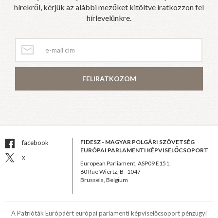
hírekről, kérjük az alábbi mezőket kitöltve iratkozzon fel
hírlevelünkre.
FELIRATKOZOM
FIDESZ - MAGYAR POLGÁRI SZÖVETSÉG
facebook
EURÓPAI PARLAMENTI KÉPVISELŐCSOPORT
x
European Parliament, ASP09 E151,
60 Rue Wiertz, B–1047
Brussels, Belgium
A Patrióták Európáért európai parlamenti képviselőcsoport pénzügyi