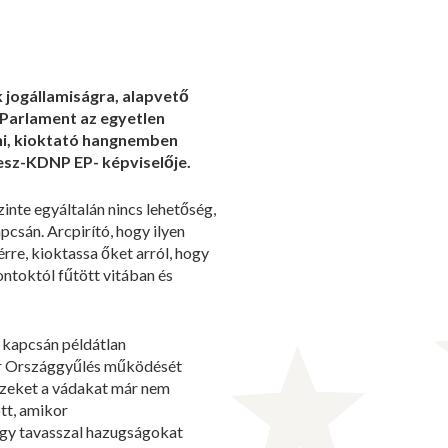
k jogállamiságra, alapvető
 Parlament az egyetlen
ni, kioktató hangnemben
desz-KDNP EP- képviselője.
inte egyáltalán nincs lehetőség,
pcsán. Arcpirító, hogy ilyen
rre, kioktassa őket arról, hogy
ntoktól fűtött vitában és
t kapcsán példátlan
yar Országgyűlés működését
ezeket a vádakat már nem
ott, amikor
ogy tavasszal hazugságokat