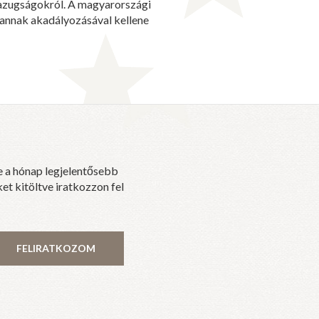
 hazugságokról. A magyarországi
g annak akadályozásával kellene
e a hónap legjelentősebb
et kitöltve iratkozzon fel
FELIRATKOZOM