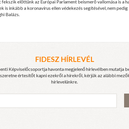
t fekszik előttünk az Európai Parlament beismerő vallomása is a
ek is inkább a koronavírus ellen védekezés segítésével, nem pedi
hi Balázs.
FIDESZ HÍRLEVÉL
enti Képviselőcsoportja havonta megjelenő hírlevélben mutatja b
eretne értesítőt kapni ezekről a hírekről, kérjük az alábbi mezők
hírlevelünkre.