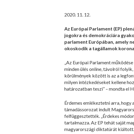
2020. 11. 12.
Az Európai Parlament (EP) plená
jogokra és demokráciára gyakor
parlament Európában, amely ne
okoskodik a tagállamok koronav
„Az Európai Parlament működése a 
minden ülés online, távolról folyi
körülmények között is az a legfont
milyen intézkedéseket kellene hoz
határozatban teszi” – mondta el H
Érdemes emlékeztetni arra, hogy a
támadássorozat indult Magyarorsz
felfüggesztették. „Érdekes módon
tartalmazza. Az EP tehát saját maga
magyarországi diktatúrát kiáltot