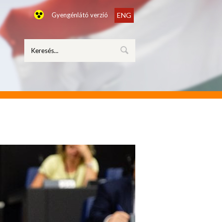
Gyengénlátó verzió
ENG