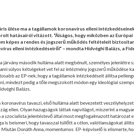
ris ülése ma a tagállamok koronavírus elleni intézkedéseine
olt hatásairól vitázott. “Álságos, hogy miközben az Európai
m képes a rendes és jogszerű működés feltételeit biztosíta
írus elleni intézkedéseiről” – mondta Hidvéghi Balázs, a Fi
járvány második hulláma alatt megbénult, személyes jelenlétre sz
k, ami súlyos kétségeket vet fel az intézmény jogszerű működése ka
osabb az EP-nek, hogy a tagállamok intézkedéseit állítsa pellengé
ni, mindezt pedig a tőle megszokott módon egy ideológiai szempo
idvéghi Balázs.
 koronavírus tavaszi, első hulláma alatt bevezetett veszélyhelyze
ág ellen. Olyan hazugságok láttak napvilágot, miszerint a mag
 a szocialista jelentéstevő által most megfogalmazott határozat 
 is beismeri, hogy tavasszal túllőtt a célon, valótlanságokat állít
t. Miután Donáth Anna, momentumos EP-képviselő is elismerte, h