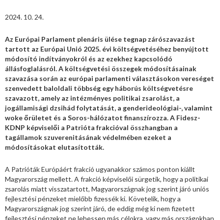
2024. 10. 24.
Az Európai Parlament plenáris ülése tegnap zárószavazást
tartott az Európai Unió 2025. évi költségvetéséhez benyújtott
módosító indítványokról és az ezekhez kapcsolódó
állásfoglalásról. A költségvetési összegek módosításainak
szavazása során az európai parlamenti választásokon vereséget
szenvedett baloldali többség egy háborús költségvetésre
szavazott, amely az intézményes politikai zsarolást, a
jogállamisági dzsihád folytatását, a genderideológiai-, valamint
woke őrületet és a Soros-hálózatot finanszírozza. A Fidesz-
KDNP képviselői a Patrióta frakcióval összhangban a
tagállamok szuverenitásának védelmében ezeket a
módosításokat elutasították.
A Patrióták Európáért frakció ugyanakkor számos ponton kiállt
Magyarország mellett. A frakció képviselői sürgetik, hogy a politikai
zsarolás miatt visszatartott, Magyarországnak jog szerint járó uniós
fejlesztési pénzeket mielőbb fizessék ki. Követelik, hogy a
Magyarországnak jog szerint járó, de eddig még ki nem fizetett
fejlesztési pénzeket ne lehessen más célokra, vagy más országokban