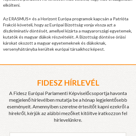
elkölteni.
Az ERASMUS+ és a Horizont Európa programok kapcsán a Patrióta
Frakció követeli, hogy az Európai Bizottság vonja vissza azt a
diszkriminatív döntését, amellyel kizárta a magyarországi egyetemek,
kutatók és magyar diákok részvételét. A Bizottság döntése óriási
károkat okozott a magyar egyetemeknek és diákoknak,
versenyhátrányba kerültek európai társaikhoz képest.
FIDESZ HÍRLEVÉL
A Fidesz Európai Parlamenti Képviselőcsoportja havonta
megjelenő hírlevélben mutatja be a hónap legjelentősebb
eseményeit. Amennyiben szeretne értesítőt kapni ezekről a
hírekről, kérjük az alábbi mezőket kitöltve iratkozzon fel
hírlevelünkre.