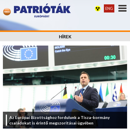
ENG
HÍREK
Az Európai Bizottsághoz fordulunk a Tisza-kormány
családokat is érintő megszorításai ügyében