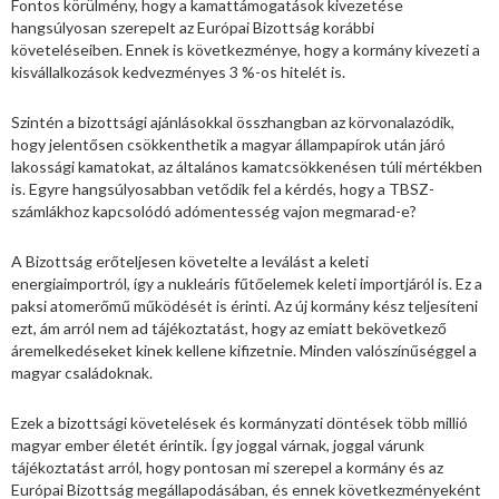
Fontos körülmény, hogy a kamattámogatások kivezetése
hangsúlyosan szerepelt az Európai Bizottság korábbi
követeléseiben. Ennek is következménye, hogy a kormány kivezeti a
kisvállalkozások kedvezményes 3 %-os hitelét is.
Szintén a bizottsági ajánlásokkal összhangban az körvonalazódik,
hogy jelentősen csökkenthetik a magyar állampapírok után járó
lakossági kamatokat, az általános kamatcsökkenésen túli mértékben
is. Egyre hangsúlyosabban vetődik fel a kérdés, hogy a TBSZ-
számlákhoz kapcsolódó adómentesség vajon megmarad-e?
A Bizottság erőteljesen követelte a leválást a keleti
energiaimportról, így a nukleáris fűtőelemek keleti importjáról is. Ez a
paksi atomerőmű működését is érinti. Az új kormány kész teljesíteni
ezt, ám arról nem ad tájékoztatást, hogy az emiatt bekövetkező
áremelkedéseket kinek kellene kifizetnie. Minden valószínűséggel a
magyar családoknak.
Ezek a bizottsági követelések és kormányzati döntések több millió
magyar ember életét érintik. Így joggal várnak, joggal várunk
tájékoztatást arról, hogy pontosan mi szerepel a kormány és az
Európai Bizottság megállapodásában, és ennek következményeként