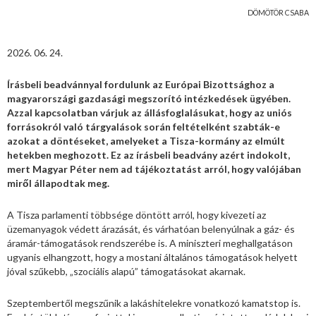
DÖMÖTÖR CSABA
2026. 06. 24.
Írásbeli beadvánnyal fordulunk az Európai Bizottsághoz a
magyarországi gazdasági megszorító intézkedések ügyében.
Azzal kapcsolatban várjuk az állásfoglalásukat, hogy az uniós
forrásokról való tárgyalások során feltételként szabták-e
azokat a döntéseket, amelyeket a Tisza-kormány az elmúlt
hetekben meghozott. Ez az írásbeli beadvány azért indokolt,
mert Magyar Péter nem ad tájékoztatást arról, hogy valójában
miről állapodtak meg.
A Tisza parlamenti többsége döntött arról, hogy kivezeti az
üzemanyagok védett árazását, és várhatóan belenyúlnak a gáz- és
áramár-támogatások rendszerébe is. A miniszteri meghallgatáson
ugyanis elhangzott, hogy a mostani általános támogatások helyett
jóval szűkebb, „szociális alapú” támogatásokat akarnak.
Szeptembertől megszűnik a lakáshitelekre vonatkozó kamatstop is.