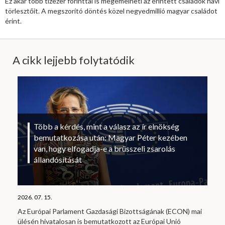
Ez akár több tízezer forinttal is megemelheti az érintett családok havi
törlesztőit. A megszorító döntés közel negyedmillió magyar családot
érint.
A cikk lejjebb folytatódik
Több a kérdés, mint a válasz az ír elnökség
bemutatkozása után: Magyar Péter kezében
van, hogy elfogadja-e a brüsszeli zsarolás
állandósítását
2026. 07. 15.
Az Európai Parlament Gazdasági Bizottságának (ECON) mai
ülésén hivatalosan is bemutatkozott az Európai Unió