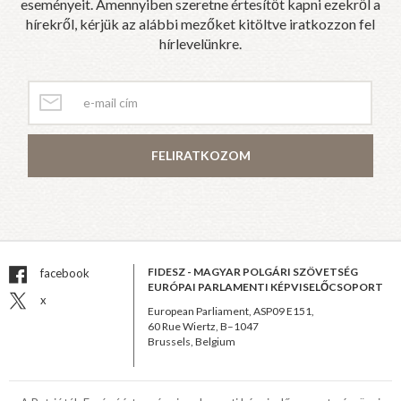
eseményeit. Amennyiben szeretne értesítőt kapni ezekről a
hírekről, kérjük az alábbi mezőket kitöltve iratkozzon fel
hírlevelünkre.
FELIRATKOZOM
FIDESZ - MAGYAR POLGÁRI SZÖVETSÉG
facebook
EURÓPAI PARLAMENTI KÉPVISELŐCSOPORT
x
European Parliament, ASP09 E151,
60 Rue Wiertz, B–1047
Brussels, Belgium