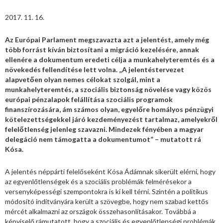
2017. 11. 16.
Az Európai Parlament megszavazta azt a jelentést, amely még
több forrást kíván biztosítani a migráció kezelésére, annak
ellenére a dokumentum eredeti célja a munkahelyteremtés és a
növekedés fellendítése lett volna.
„A jelentéstervezet
alapvetően olyan nemes célokat szolgál, mint a
munkahelyteremtés, a szociális biztonság növelése vagy közös
európai pénzalapok felállítása szociális programok
finanszírozására, ám számos olyan, egyelőre homályos pénzügyi
kötelezettségekkel járó kezdeményezést tartalmaz, amelyekről
felelőtlenség jelenleg szavazni. Mindezek fényében a magyar
delegáció nem támogatta a dokumentumot” – mutatott rá
Kósa
.
A jelentés néppárti felelőseként Kósa Ádámnak sikerült elérni, hogy
az egyenlőtlenségek és a szociális problémák felmérésekor a
versenyképességi szempontokra is ki kell térni. Szintén a politikus
módosító indítványára került a szövegbe, hogy nem szabad kettős
mércét alkalmazni az országok összehasonlításakor. Továbbá a
képviselő rámutatott, hogy a szociális és egyenlőtlenségi problémák