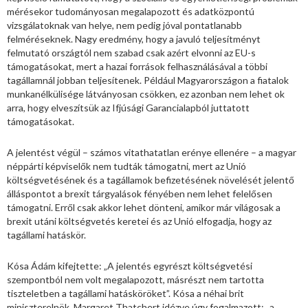
mérésekor tudományosan megalapozott és adatközpontú
vizsgálatoknak van helye, nem pedig jóval pontatlanabb
felméréseknek. Nagy eredmény, hogy a javuló teljesítményt
felmutató országtól nem szabad csak azért elvonni az EU-s
támogatásokat, mert a hazai források felhasználásával a többi
tagállamnál jobban teljesítenek. Például Magyarországon a fiatalok
munkanélkülisége látványosan csökken, ez azonban nem lehet ok
arra, hogy elveszítsük az Ifjúsági Garancialapból juttatott
támogatásokat.
A jelentést végül – számos vitathatatlan erénye ellenére – a magyar
néppárti képviselők nem tudták támogatni, mert az Unió
költségvetésének és a tagállamok befizetésének növelését jelentő
álláspontot a brexit tárgyalások fényében nem lehet felelősen
támogatni. Erről csak akkor lehet dönteni, amikor már világosak a
brexit utáni költségvetés keretei és az Unió elfogadja, hogy az
tagállami hatáskör.
Kósa Ádám kifejtette: „A jelentés egyrészt költségvetési
szempontból nem volt megalapozott, másrészt nem tartotta
tiszteletben a tagállami hatásköröket”. Kósa a néhai brit
miniszterelnök, Margaret Thatchert idézve úgy fogalmazott: „a