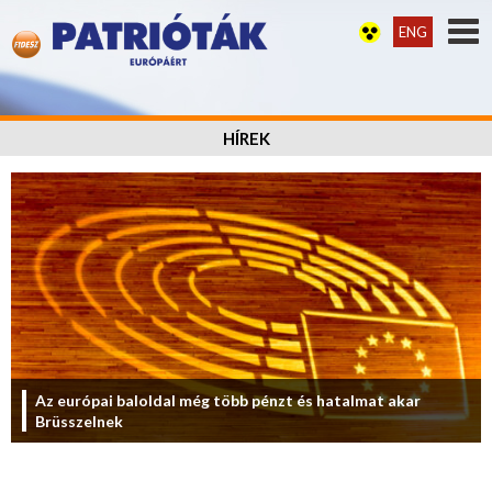
ENG
HÍREK
Az európai baloldal még több pénzt és hatalmat akar
Brüsszelnek