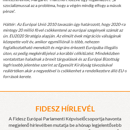
szocializmussal az a probléma, hogy a végén mindig elfogy a mások
pénze”.
Háttér: Az Európai Unió 2010 tavaszán úgy határozott, hogy 2020-ra
mintegy 20 millió fővel csökkentené az európai szegények számát az
ún. EU2020 Stratégia alapján. Az elmúlt évek migrációs válságának
közepette volt év, amikor egymilliónál is több, nehezen
foglalkoztatható menekült és migráns érkezett Európába illegális
úton, ez pedig megkérdőjelezi a korábbi célkitűzést. Mindeközben
vontatottan haladnak a brexit tárgyalások és az Európai Bizottság
legfrissebb jelentése szerint az Egyesült Királyság távozásával
reálértéken akár a negyedével is csökkenhet a rendelkezésre álló EU-s
források kerete.
FIDESZ HÍRLEVÉL
A Fidesz Európai Parlamenti Képviselőcsoportja havonta
megjelenő hírlevélben mutatja be a hónap legjelentősebb