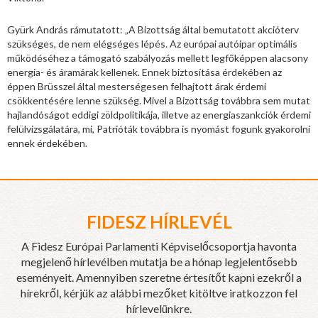
Gyürk András rámutatott: „A Bizottság által bemutatott akcióterv
szükséges, de nem elégséges lépés. Az európai autóipar optimális
működéséhez a támogató szabályozás mellett legfőképpen alacsony
energia- és áramárak kellenek. Ennek biztosítása érdekében az
éppen Brüsszel által mesterségesen felhajtott árak érdemi
csökkentésére lenne szükség. Mivel a Bizottság továbbra sem mutat
hajlandóságot eddigi zöldpolitikája, illetve az energiaszankciók érdemi
felülvizsgálatára, mi, Patrióták továbbra is nyomást fogunk gyakorolni
ennek érdekében.
FIDESZ HÍRLEVÉL
A Fidesz Európai Parlamenti Képviselőcsoportja havonta
megjelenő hírlevélben mutatja be a hónap legjelentősebb
eseményeit. Amennyiben szeretne értesítőt kapni ezekről a
hírekről, kérjük az alábbi mezőket kitöltve iratkozzon fel
hírlevelünkre.