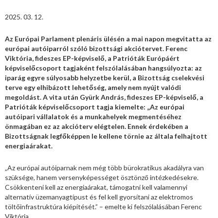
2025. 03. 12.
Az Európai Parlament plenáris ülésén a mai napon megvitatta az
európai autóiparról szóló bizottsági akciótervet. Ferenc
Viktória, fideszes EP-képviselő, a Patrióták Európáért
képviselőcsoport tagjaként felszólalásában hangsúlyozta: az
iparág egyre súlyosabb helyzetbe kerül, a Bizottság cselekvési
terve egy elhibázott lehetőség, amely nem nyújt valódi
megoldást. A vita után Gyürk András, fideszes EP-képviselő, a
Patrióták képviselőcsoport tagja kiemelte: „Az európai
autóipari vállalatok és a munkahelyek megmentéséhez
önmagában ez az akcióterv elégtelen. Ennek érdekében a
Bizottságnak legfőképpen le kellene törnie az általa felhajtott
energiaárakat.
„Az európai autóiparnak nem még több bürokratikus akadályra van
szüksége, hanem versenyképességet ösztönző intézkedésekre.
Csökkenteni kell az energiaárakat, támogatni kell valamennyi
alternatív üzemanyagtípust és fel kell gyorsítani az elektromos
töltőinfrastruktúra kiépítését.” – emelte ki felszólalásában Ferenc
Viktória.