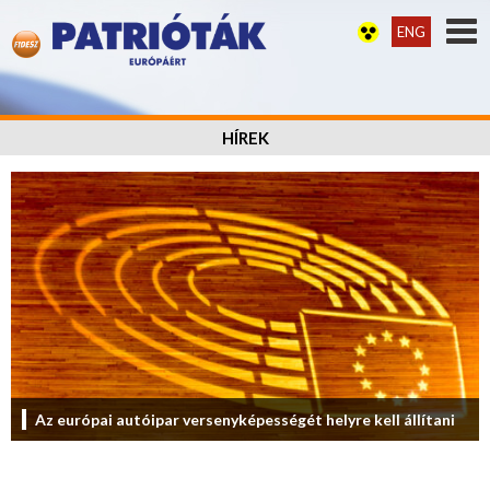
ENG
HÍREK
Az európai autóipar versenyképességét helyre kell állítani