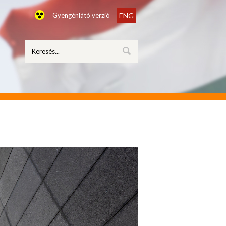
Gyengénlátó verzió
ENG