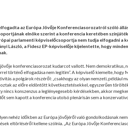
lfogadta az Európa Jövője Konferenciasorozatról szóló állásf
oportjának elnöke szerint a konferencia keretében színjáték
rópai parlamenti képviselőcsoportja nem tudja elfogadni a 
yi László, a Fidesz EP-képviselője kijelentette, hogy minden
nak.
jövője konferenciasorozat kudarcot vallott. Nem demokratikus, ne
rel történő elfogadása nem legitim”. A képviselő kiemelte, hogy
ivitás a polgárok részéről: „csakhogy az olyan nemzeti, például
ztak az előre eldöntött következtetésekkel, egyszerűen törölték a
gy nincs konszenzus a leglényegesebb kérdésekben, akkor megker
időt sem kapott a konferencia utolsó plenárisán sem a konzervatívo
lyen nehéz időkben az Európa jövőjéről való gondolkodásnak nem t
ek eltörléséről kellene szólnia. „Az Európa Jövője Konferenciaso