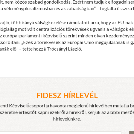
t, nem közös szabad gondolkodás. Ezért nem tudjuk elfogadni se
a véleménypluralizmusban és a szabadságban” – foglalta össze a 
ajló, többirányú válságkezelése rámutatott arra, hogy az EU-nak 
eológiailag motivált centralizációs törekvések ugyanis a válságok 
z európai parlamenti képviselő szerint minden olyan kezdeményezé
csorbítani. „Ezek a törekvések az Európai Unió megújulásának is gá
ák elő” – tette hozzá Trócsányi László.
FIDESZ HÍRLEVÉL
enti Képviselőcsoportja havonta megjelenő hírlevélben mutatja b
eretne értesítőt kapni ezekről a hírekről, kérjük az alábbi mezők
hírlevelünkre.