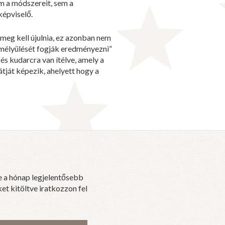
m a módszereit, sem a
képviselő.
meg kell újulnia, ez azonban nem
elmélyülését fogják eredményezni”
s kudarcra van ítélve, amely a
tját képezik, ahelyett hogy a
e a hónap legjelentősebb
et kitöltve iratkozzon fel