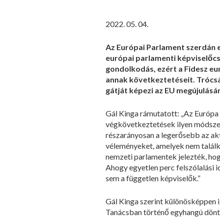
2022. 05. 04.
Az Európai Parlament szerdán e
európai parlamenti képviselőcs
gondolkodás, ezért a Fidesz eu
annak következtetéseit. Trócsán
gátját képezi az EU megújulásá
Gál Kinga rámutatott: „Az Európa 
végkövetkeztetések ilyen módszer
részarányosan a legerősebb az akt
véleményeket, amelyek nem találko
nemzeti parlamentek jelezték, ho
Ahogy egyetlen perc felszólalási 
sem a független képviselők.”
Gál Kinga szerint különösképpen i
Tanácsban történő egyhangú döntés