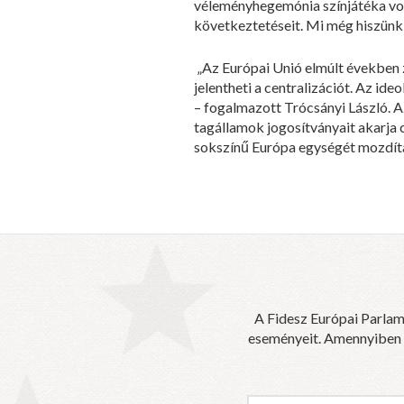
véleményhegemónia színjátéka vol
következtetéseit. Mi még hiszünk 
„Az Európai Unió elmúlt években z
jelentheti a centralizációt. Az id
– fogalmazott Trócsányi László. A
tagállamok jogosítványait akarja 
sokszínű Európa egységét mozdítan
A Fidesz Európai Parlam
eseményeit. Amennyiben sz