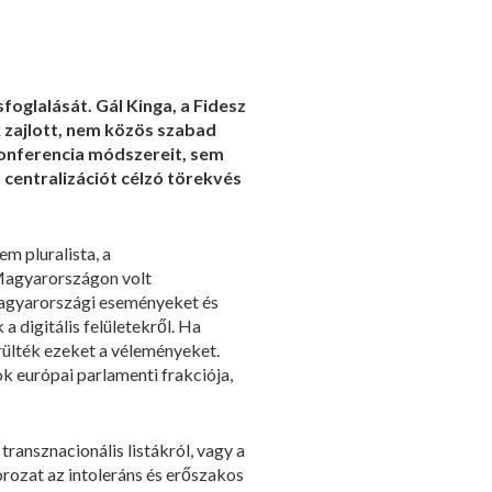
oglalását. Gál Kinga, a Fidesz
 zajlott, nem közös szabad
konferencia módszereit, sem
 centralizációt célzó törekvés
m pluralista, a
 Magyarországon volt
 magyarországi eseményeket és
 digitális felületekről. Ha
ülték ezeket a véleményeket.
k európai parlamenti frakciója,
ransznacionális listákról, vagy a
rozat az intoleráns és erőszakos