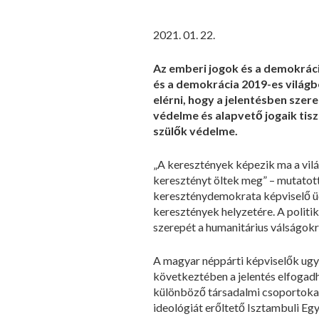
2021. 01. 22.
Az emberi jogok és a demokráci
és a demokrácia 2019-es világbe
elérni, hogy a jelentésben szer
védelme és alapvető jogaik tisz
szülők védelme.
„A keresztények képezik ma a vilá
keresztényt öltek meg” – mutatot
kereszténydemokrata képviselő üdv
keresztények helyzetére. A politi
szerepét a humanitárius válságok
A magyar néppárti képviselők ugy
következtében a jelentés elfogadh
különböző társadalmi csoportokat 
ideológiát erőltető Isztambuli Egy