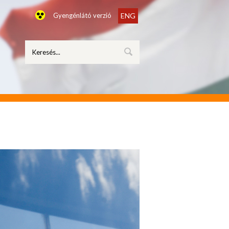
Gyengénlátó verzió
ENG