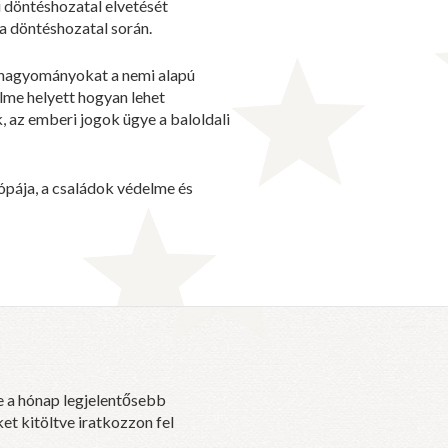
 döntéshozatal elvetését
a döntéshozatal során.
i hagyományokat a nemi alapú
elme helyett hogyan lehet
 az emberi jogok ügye a baloldali
ópája, a családok védelme és
e a hónap legjelentősebb
et kitöltve iratkozzon fel