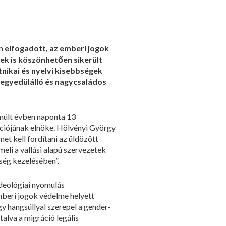
n elfogadott, az emberi jogok
nek is köszönhetően sikerült
tnikai és nyelvi kisebbségek
, egyedülálló és nagycsaládos
lmúlt évben naponta 13
ációjának elnöke. Hölvényi György
t kell fordítani az üldözött
eli a vallási alapú szervezetek
ség kezelésében”.
deológiai nyomulás
mberi jogok védelme helyett
y hangsúllyal szerepel a gender-
alva a migráció legális