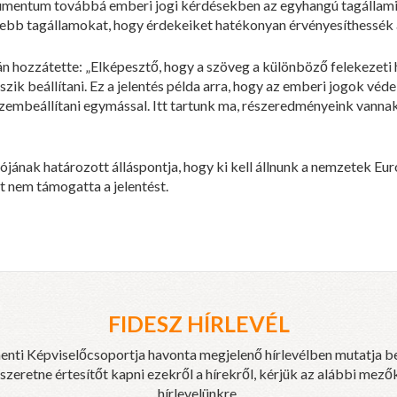
kumentum továbbá emberi jogi kérdésekben az egyhangú tagállami
sebb tagállamokat, hogy érdekeiket hatékonyan érvényesíthessék 
án hozzátette: „Elképesztő, hogy a szöveg a különböző felekezet
ik beállítani. Ez a jelentés példa arra, hogy az emberi jogok véd
embeállítani egymással. Itt tartunk ma, részeredményeink vannak,
ának határozott álláspontja, hogy ki kell állnunk a nemzetek Eur
t nem támogatta a jelentést.
FIDESZ HÍRLEVÉL
enti Képviselőcsoportja havonta megjelenő hírlevélben mutatja b
eretne értesítőt kapni ezekről a hírekről, kérjük az alábbi mezők
hírlevelünkre.