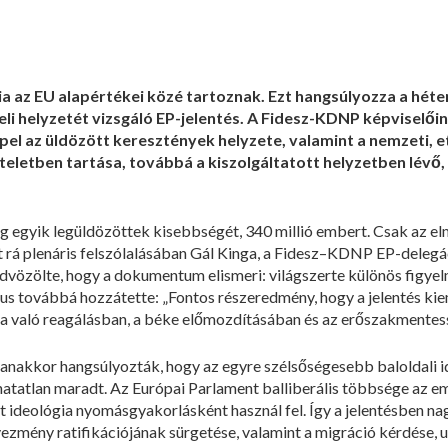
a az EU alapértékei közé tartoznak. Ezt hangsúlyozza a héte
li helyzetét vizsgáló EP-jelentés. A Fidesz-KDNP képviselői
epel az üldözött keresztények helyzete, valamint a nemzeti, e
teletben tartása, továbbá a kiszolgáltatott helyzetben lévő
g egyik legüldözöttek kisebbségét, 340 millió embert. Csak az e
t rá plenáris felszólalásában Gál Kinga, a Fidesz–KDNP EP-deleg
özölte, hogy a dokumentum elismeri: világszerte különös figyelme
kus továbbá hozzátette: „Fontos részeredmény, hogy a jelentés kiem
ra való reagálásban, a béke előmozdításában és az erőszakmentes
anakkor hangsúlyozták, hogy az egyre szélsőségesebb baloldali i
atatlan maradt. Az Európai Parlament balliberális többsége az e
ideológia nyomásgyakorlásként használ fel. Így a jelentésben nag
ezmény ratifikációjának sürgetése, valamint a migráció kérdése, ut