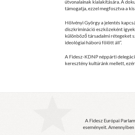
útvonalainak kialakítására. A do
támogatja, ezzel megfosztva a ki
Hölvényi György a jelentés kapcs
diszkrimináció eszközeként igyeksz
különböző társadalmi rétegeket sz
ideológiai háború fölött áll”.
A Fidesz-KDNP néppárti delegációj
keresztény kultúránk mellett, ezér
A Fidesz Európai Parlam
eseményeit. Amennyiben sz