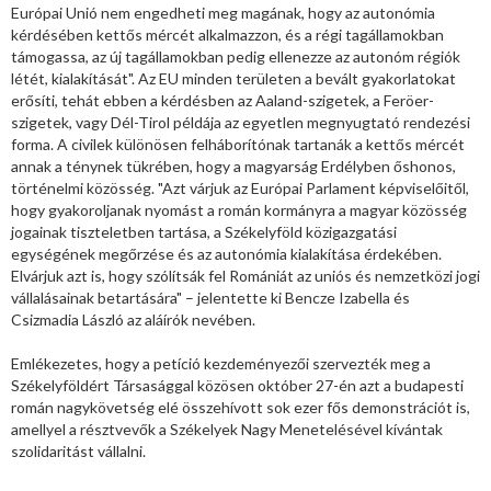
Európai Unió nem engedheti meg magának, hogy az autonómia
kérdésében kettős mércét alkalmazzon, és a régi tagállamokban
támogassa, az új tagállamokban pedig ellenezze az autonóm régiók
létét, kialakítását". Az EU minden területen a bevált gyakorlatokat
erősíti, tehát ebben a kérdésben az Aaland-szigetek, a Feröer-
szigetek, vagy Dél-Tirol példája az egyetlen megnyugtató rendezési
forma. A civilek különösen felháborítónak tartanák a kettős mércét
annak a ténynek tükrében, hogy a magyarság Erdélyben őshonos,
történelmi közösség. "Azt várjuk az Európai Parlament képviselőitől,
hogy gyakoroljanak nyomást a román kormányra a magyar közösség
jogainak tiszteletben tartása, a Székelyföld közigazgatási
egységének megőrzése és az autonómia kialakítása érdekében.
Elvárjuk azt is, hogy szólítsák fel Romániát az uniós és nemzetközi jogi
vállalásainak betartására" – jelentette ki Bencze Izabella és
Csizmadia László az aláírók nevében.
Emlékezetes, hogy a petíció kezdeményezői szervezték meg a
Székelyföldért Társasággal közösen október 27-én azt a budapesti
román nagykövetség elé összehívott sok ezer fős demonstrációt is,
amellyel a résztvevők a Székelyek Nagy Menetelésével kívántak
szolidaritást vállalni.