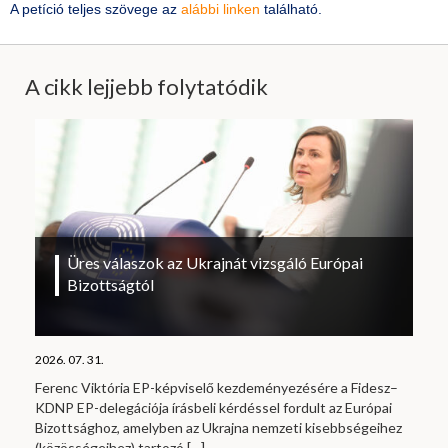
A petíció teljes szövege az
alábbi linken
található.
A cikk lejjebb folytatódik
Üres válaszok az Ukrajnát vizsgáló Európai
Bizottságtól
2026. 07. 31.
Ferenc Viktória EP-képviselő kezdeményezésére a Fidesz–
KDNP EP-delegációja írásbeli kérdéssel fordult az Európai
Bizottsághoz, amelyben az Ukrajna nemzeti kisebbségeihez
(közösségeihez) tartozó
[…]