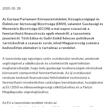
2020. 05. 28.
Az Európai Parlament Környezetvédelmi, Közegészségügyi és
Élelmiszer-biztonsági Bizottsága (ENVI), valamint Gazdasági és
Monetáris Bizottsága (ECON) a mai napon szavaztak a
fenntartható finanszírozás egyik eleméről, a taxonómia
javaslatról. Tóth Edina és Győri Enikő fideszes politikusok
tartózkodtak a szavazás során, mivel Magyarország számára
kedvezőtlen elemeket is tartalmaz a rendelet.
A taxonómia egy egységes uniós osztályozási rendszer, amelynek
segítségével a vállalkozások és a befektetők egyértelműen
meghatározhatják, hogy mely gazdasági tevékenységek minősülnek
környezeti szempontból fenntarthatónak. Az új osztályozási
rendszer kedvező finanszírozási feltételekkel ösztönözné a
fenntartható növekedéshez szükséges beruházásokat, hozzájárulva
az EU 2050-es klímasemlegességi célkitűzéséhez és a Párizsi
Megállapodás végrehajtásához.
Az EU a taxonómia rendelet révén az