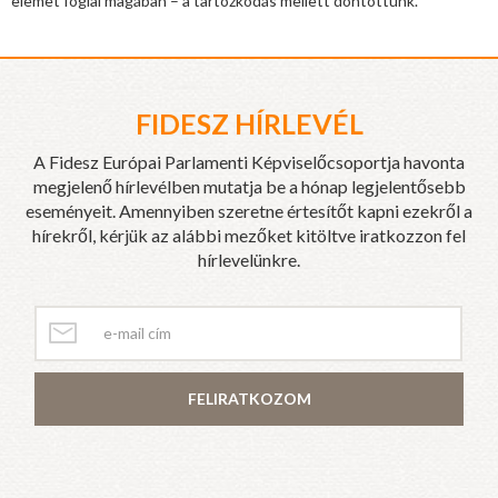
elemet foglal magában – a tartózkodás mellett döntöttünk.”
FIDESZ HÍRLEVÉL
A Fidesz Európai Parlamenti Képviselőcsoportja havonta
megjelenő hírlevélben mutatja be a hónap legjelentősebb
eseményeit. Amennyiben szeretne értesítőt kapni ezekről a
hírekről, kérjük az alábbi mezőket kitöltve iratkozzon fel
hírlevelünkre.
FELIRATKOZOM