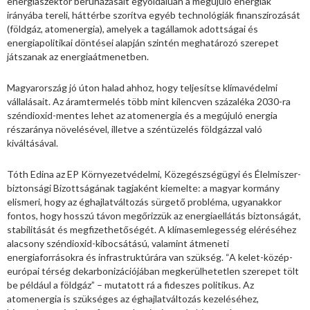
energiaszektor beruházásait egyoldalúan a megújuló energiák
irányába tereli, háttérbe szorítva egyéb technológiák finanszírozását
(földgáz, atomenergia), amelyek a tagállamok adottságai és
energiapolitikai döntései alapján szintén meghatározó szerepet
játszanak az energiaátmenetben.
Magyarország jó úton halad ahhoz, hogy teljesítse klímavédelmi
vállalásait. Az áramtermelés több mint kilencven százaléka 2030-ra
széndioxid-mentes lehet az atomenergia és a megújuló energia
részaránya növelésével, illetve a széntüzelés földgázzal való
kiváltásával.
Tóth Edina az EP Környezetvédelmi, Közegészségügyi és Élelmiszer-
biztonsági Bizottságának tagjaként kiemelte: a magyar kormány
elismeri, hogy az éghajlatváltozás sürgető probléma, ugyanakkor
fontos, hogy hosszú távon megőrizzük az energiaellátás biztonságát,
stabilitását és megfizethetőségét. A klímasemlegesség eléréséhez
alacsony széndioxid-kibocsátású, valamint átmeneti
energiaforrásokra és infrastruktúrára van szükség. “A kelet-közép-
európai térség dekarbonizációjában megkerülhetetlen szerepet tölt
be például a földgáz” – mutatott rá a fideszes politikus. Az
atomenergia is szükséges az éghajlatváltozás kezeléséhez,