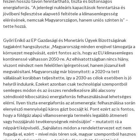
hiszen hosszú távon fenntartható, tiszta és biztonságos
energiaforrás. “A jelenlegi nukleáris kapacitások fenntartása és
jövőbeni fejlesztése alapvető feltétele a klímasemlegesség
elérésének, nemcsak Magyarországon, hanem uniós szinten is” –
tette hozzá.
Győri Enikő az EP Gazdasági és Monetáris Ügyek Bizottságának
tagjaként hangsúlyozta: „Magyarország minden erejével támogatja a
környezet megóvását, ezért fontos az is, hogy az EU klímasemleges
kontinenssé válhasson 2050-re. Az elhivatottságban nincs hiány,
viszont mindezt nem felelőtlen ígérgetéssel, hanem józanul kell
megvalósítani. Magyarország már bizonyított: a 2020-ra tett
vállalásait korábban teljesítette, így a 2030-as célok esetében is jó
helyről indulunk. Ezeket azonban csak technológiai szempontból
semleges módon és az összes rendelkezésre álló alacsony
széndioxid-kibocsátású energiaforrás felhasználásával lehetséges
elérni. Ilyen tiszta energiaforrás az atomenergia: felhasználása során
elenyésző mennyiségű káros gázt bocsájt ki. Pont ezért az is fontos,
hogy a földgáz alapú villamosenergia termelés legalább átmeneti
vagy hozzájáruló tevékenységnek minősüljön” – mutatott rá a
néppárti képviselő. „Sajnálatos módon a rendelettervezet ezt nem
fogadja el, ezért – mivel más téren sok, magyar szempontból hasznos