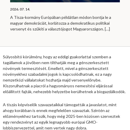
2026. 07. 14.
A Tisza-kormány Európában példátlan módon bontja le a
magyar demokráciát, korlátozza a demokratikus politikai
versenyt és szűkíti a választójogot Magyarországon.
[…]
Súlyosbító körülmény, hogy az eddigi gyakorlattal szemben a
tagállamok a jövőben nem tilthatják meg a génszerkesztett
növények termesztését. Emellett, mivel a génszerkesztett
növényekhez szabadalmi jogok is kapcsolódhatnak, ez a nagy
nemzetközi vállalatokat hozhatja majd versenyelőnybe.
Kiszorulhatnak a piacról a hagyományos nemesítési eljárással
előállított fajták, nehezebb helyzetbe kerülhetnek a biogazdálkodók.
A tiszás képviselők szavazataikkal támogatták a javaslatot, mint
ahogy korábban is ennek megfelelően szavaztak. Szintén az
előzményekhez tartozik, hogy még 2025-ben közösen szerveztek
egy rendezvényt az egyik legnagyobb európai GMO-
lobbiszervezettel, amit nem vertek nagy dobra.