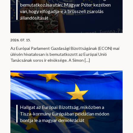
bemutatkozása után: Magyar Péter kezében
van, hogy elfogadja-e a brüsszeli zsarolás
állandósítását
2026. 07. 15.
Az Európai Parlament Gazdasági Bizottságának (ECON) mai
ülésén hivatalosan is bemutatkozott az Európai Unió
Tanácsának soros ír elnöksége. A Simon
[…]
Hallgat az Európai Bizottság, miközben a
Tisza-kormány Európában példátlan módon
bontja le a magyar demokráciát