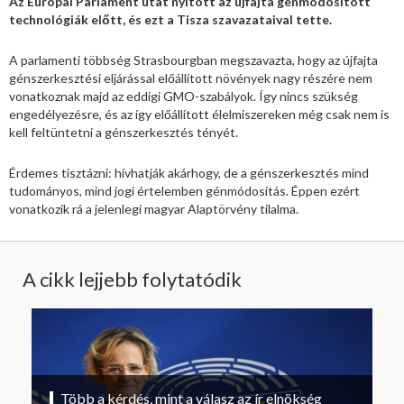
Az Európai Parlament utat nyitott az újfajta génmódosított
technológiák előtt, és ezt a Tisza szavazataival tette.
A parlamenti többség Strasbourgban megszavazta, hogy az újfajta
génszerkesztési eljárással előállított növények nagy részére nem
vonatkoznak majd az eddigi GMO-szabályok. Így nincs szükség
engedélyezésre, és az így előállított élelmiszereken még csak nem is
kell feltüntetni a génszerkesztés tényét.
Érdemes tisztázni: hívhatják akárhogy, de a génszerkesztés mind
tudományos, mind jogi értelemben génmódosítás. Éppen ezért
vonatkozik rá a jelenlegi magyar Alaptörvény tilalma.
A cikk lejjebb folytatódik
Több a kérdés, mint a válasz az ír elnökség