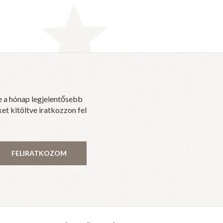
e a hónap legjelentősebb
et kitöltve iratkozzon fel
FELIRATKOZOM