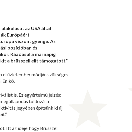
alakulását az USA által
óták Európáért
Európa viszont gyenge. Az
ási pozícióban és
kor. Ráadásul a mai napig
t a brüsszeli elit támogatott.”
errel üzletember módján szükséges
i Enikő.
álist is. Ez egyértelmű jelzés:
ld megállapodás toldozása-
ktivitás jegyében építsünk ki új
it.”
t. Itt az ideje, hogy Brüsszel