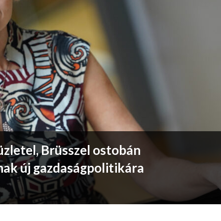
zletel, Brüsszel ostobán
nak új gazdaságpolitikára