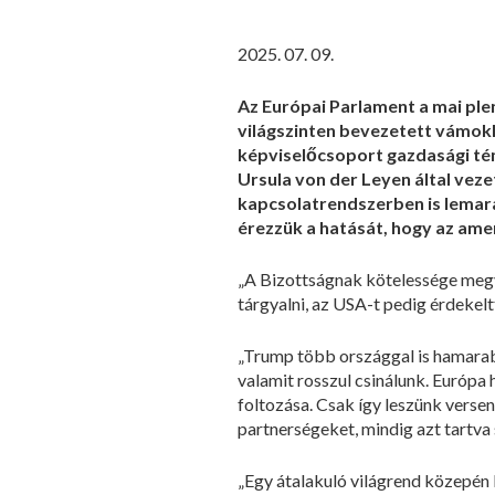
2025. 07. 09.
Az Európai Parlament a mai ple
világszinten bevezetett vámokk
képviselőcsoport gazdasági tém
Ursula von der Leyen által vez
kapcsolatrendszerben is lemara
érezzük a hatását, hogy az amer
„A Bizottságnak kötelessége megv
tárgyalni, az USA-t pedig érdekelt
„Trump több országgal is hamarabb 
valamit rosszul csinálunk. Európa
foltozása. Csak így leszünk versen
partnerségeket, mindig azt tartva 
„Egy átalakuló világrend közepén ké