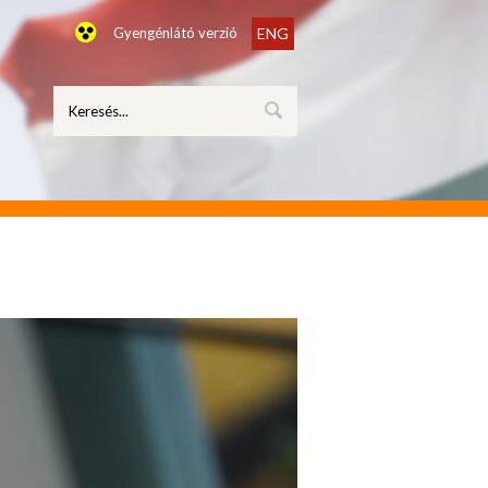
Gyengénlátó verzió
ENG