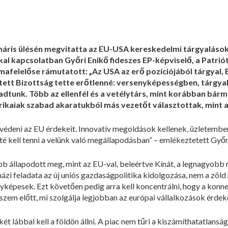
náris ülésén megvitatta az EU-USA kereskedelmi tárgyalások 
al kapcsolatban Győri Enikő fideszes EP-képviselő, a Patri
afelelőse rámutatott: „Az USA az erő pozíciójából tárgyal, 
etett Bizottság tette erőtlenné: versenyképességben, tárgyal
dtunk. Több az ellenfél és a vetélytárs, mint korábban bármi
ikaiak szabad akaratukból más vezetőt választottak, mint aki
édeni az EU érdekeit. Innovatív megoldások kellenek, üzletemb
té kell tenni a velünk való megállapodásban” – emlékeztetett Győr
állapodott meg, mint az EU-val, beleértve Kínát, a legnagyobb riv
 házi feladata az új uniós gazdaságpolitika kidolgozása, nem a zö
yképesek. Ezt követően pedig arra kell koncentrálni, hogy a konne
szem előtt, mi szolgálja legjobban az európai vállalkozások érdeke
t lábbal kell a földön állni. A piac nem tűri a kiszámíthatatlanságo