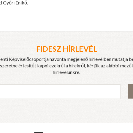
ki Győri Enikő.
FIDESZ HÍRLEVÉL
enti Képviselőcsoportja havonta megjelenő hírlevélben mutatja b
eretne értesítőt kapni ezekről a hírekről, kérjük az alábbi mezők
hírlevelünkre.