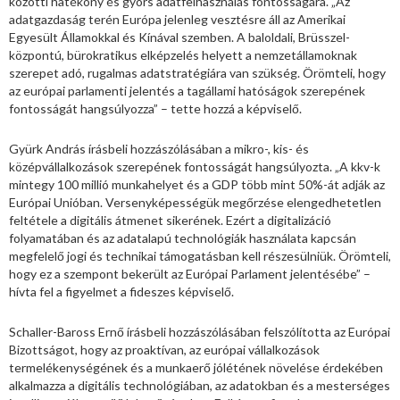
közötti hatékony és gyors adatfelhasználás fontosságára. „Az
adatgazdaság terén Európa jelenleg vesztésre áll az Amerikai
Egyesült Államokkal és Kínával szemben. A baloldali, Brüsszel-
központú, bürokratikus elképzelés helyett a nemzetállamoknak
szerepet adó, rugalmas adatstratégiára van szükség. Örömteli, hogy
az európai parlamenti jelentés a tagállami hatóságok szerepének
fontosságát hangsúlyozza” – tette hozzá a képviselő.
Gyürk András írásbeli hozzászólásában a mikro-, kis- és
középvállalkozások szerepének fontosságát hangsúlyozta. „A kkv-k
mintegy 100 millió munkahelyet és a GDP több mint 50%-át adják az
Európai Unióban. Versenyképességük megőrzése elengedhetetlen
feltétele a digitális átmenet sikerének. Ezért a digitalizáció
folyamatában és az adatalapú technológiák használata kapcsán
megfelelő jogi és technikai támogatásban kell részesülniük. Örömteli,
hogy ez a szempont bekerült az Európai Parlament jelentésébe” –
hívta fel a figyelmet a fideszes képviselő.
Schaller-Baross Ernő írásbeli hozzászólásában felszólította az Európai
Bizottságot, hogy az proaktívan, az európai vállalkozások
termelékenységének és a munkaerő jólétének növelése érdekében
alkalmazza a digitális technológiában, az adatokban és a mesterséges