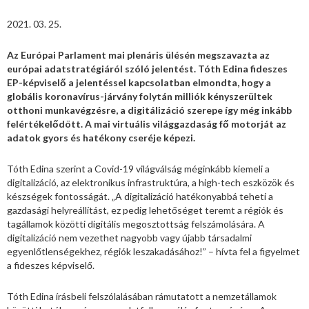
2021. 03. 25.
Az Európai Parlament mai plenáris ülésén megszavazta az
európai adatstratégiáról szóló jelentést. Tóth Edina fideszes
EP-képviselő a jelentéssel kapcsolatban elmondta, hogy a
globális koronavírus-járvány folytán milliók kényszerültek
otthoni munkavégzésre, a digitálizáció szerepe így még inkább
felértékelődött. A mai virtuális világgazdaság fő motorját az
adatok gyors és hatékony cseréje képezi.
Tóth Edina szerint a Covid-19 világválság méginkább kiemeli a
digitalizáció, az elektronikus infrastruktúra, a high-tech eszközök és
készségek fontosságát. „A digitalizáció hatékonyabbá teheti a
gazdasági helyreállítást, ez pedig lehetőséget teremt a régiók és
tagállamok közötti digitális megosztottság felszámolására. A
digitalizáció nem vezethet nagyobb vagy újabb társadalmi
egyenlőtlenségekhez, régiók leszakadásához!” – hívta fel a figyelmet
a fideszes képviselő.
Tóth Edina írásbeli felszólalásában rámutatott a nemzetállamok