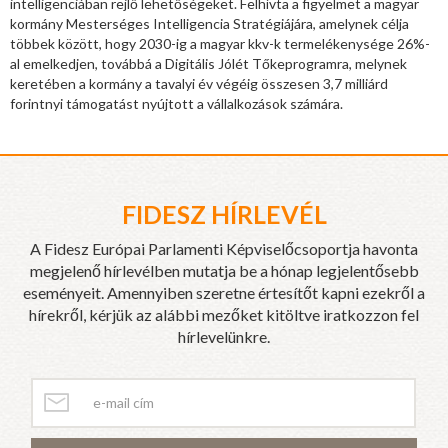
intelligenciában rejlő lehetőségeket. Felhívta a figyelmet a magyar
kormány Mesterséges Intelligencia Stratégiájára, amelynek célja
többek között, hogy 2030-ig a magyar kkv-k termelékenysége 26%-
al emelkedjen, továbbá a Digitális Jólét Tőkeprogramra, melynek
keretében a kormány a tavalyi év végéig összesen 3,7 milliárd
forintnyi támogatást nyújtott a vállalkozások számára.
FIDESZ HÍRLEVÉL
A Fidesz Európai Parlamenti Képviselőcsoportja havonta
megjelenő hírlevélben mutatja be a hónap legjelentősebb
eseményeit. Amennyiben szeretne értesítőt kapni ezekről a
hírekről, kérjük az alábbi mezőket kitöltve iratkozzon fel
hírlevelünkre.