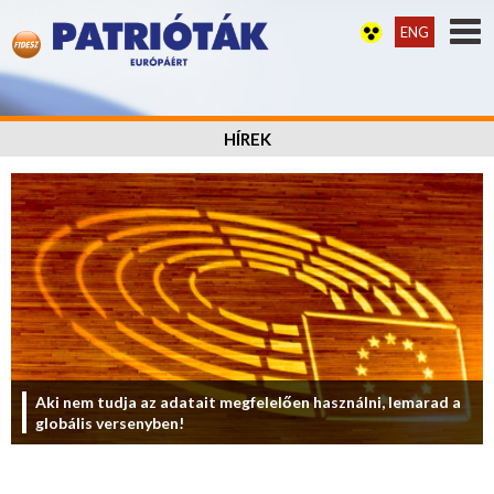
ENG
HÍREK
Aki nem tudja az adatait megfelelően használni, lemarad a
globális versenyben!