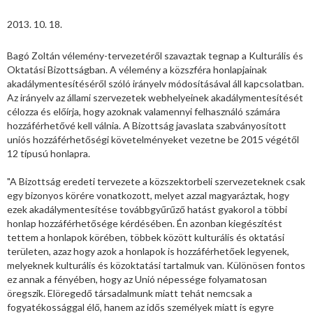
2013. 10. 18.
Bagó Zoltán vélemény-tervezetéről szavaztak tegnap a Kulturális és
Oktatási Bizottságban. A vélemény a közszféra honlapjainak
akadálymentesítéséről szóló irányelv módosításával áll kapcsolatban.
Az irányelv az állami szervezetek webhelyeinek akadálymentesítését
célozza és előírja, hogy azoknak valamennyi felhasználó számára
hozzáférhetővé kell válnia. A Bizottság javaslata szabványosított
uniós hozzáférhetőségi követelményeket vezetne be 2015 végétől
12 típusú honlapra.
"A Bizottság eredeti tervezete a közszektorbeli szervezeteknek csak
egy bizonyos körére vonatkozott, melyet azzal magyaráztak, hogy
ezek akadálymentesítése továbbgyűrűző hatást gyakorol a többi
honlap hozzáférhetősége kérdésében. Én azonban kiegészítést
tettem a honlapok körében, többek között kulturális és oktatási
területen, azaz hogy azok a honlapok is hozzáférhetőek legyenek,
melyeknek kulturális és közoktatási tartalmuk van. Különösen fontos
ez annak a fényében, hogy az Unió népessége folyamatosan
öregszik. Elöregedő társadalmunk miatt tehát nemcsak a
fogyatékossággal élő, hanem az idős személyek miatt is egyre