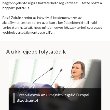
nagyobb jelentőségű a hozzáférhetőség kérdése" – tette hozzá a
néppárti politikus.
Bagó Zoltán szerint az irányelv jó kezdeményezés az
akadálymentesítés terén, azonban a későbbiekben ki kell majd
terjeszteni hatályát, hogy minden egyes közszektorbeli szervezet
webhelye akadálymentessé váljon.
A cikk lejjebb folytatódik
Üres válaszok az Ukrajnát vizsgáló Európai
Bizottságtól