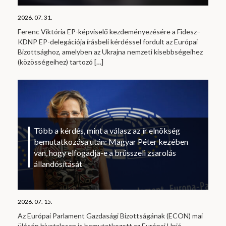
2026. 07. 31.
Ferenc Viktória EP-képviselő kezdeményezésére a Fidesz–
KDNP EP-delegációja írásbeli kérdéssel fordult az Európai
Bizottsághoz, amelyben az Ukrajna nemzeti kisebbségeihez
(közösségeihez) tartozó
[…]
Több a kérdés, mint a válasz az ír elnökség
bemutatkozása után: Magyar Péter kezében
van, hogy elfogadja-e a brüsszeli zsarolás
állandósítását
2026. 07. 15.
Az Európai Parlament Gazdasági Bizottságának (ECON) mai
ülésén hivatalosan is bemutatkozott az Európai Unió