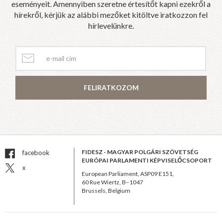
eseményeit. Amennyiben szeretne értesítőt kapni ezekről a
hírekről, kérjük az alábbi mezőket kitöltve iratkozzon fel
hírlevelünkre.
FELIRATKOZOM
FIDESZ - MAGYAR POLGÁRI SZÖVETSÉG
facebook
EURÓPAI PARLAMENTI KÉPVISELŐCSOPORT
x
European Parliament, ASP09 E151,
60 Rue Wiertz, B–1047
Brussels, Belgium