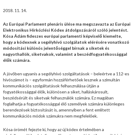
2018. 11. 14.
Az Európai Parlament plenáris ülése ma megszavazta az Európai
Elektronikus Hírközlési Kódex átdolgozásáról szóló jelentést.
Kósa Ádám fideszes európai parlamenti képviselő kiemelte,
hogy a kódexnek a segélyhívó szolgálatok elérésére vonatkozó
módosítási különös jelentőséggel bírnak a siketek és
nagyothallók, siketvakok, valamint a beszédfogyatékossággal
élők számára.
A jövőben ugyanis a segélyhívó szolgáltatások – beleértve a 112-es
hívószámot is – egyformán hozzáférhetőek lesznek a szimultán
kommunikációs szolgáltatások felhasználása útján a
fogyatékossággal élők, különösen a siket, halláskárosult,
beszédsérült és siketvak felhasználók számára. Ez magában
foglalhatja a fogyatékossággal élő személyek számára különleges
berendezések biztosítását is, amennyiben a fent említett
kommunikációs módok számukra nem megfelelőek.
Kósa örömét fejezte ki, hogy az új kódex értelmében a