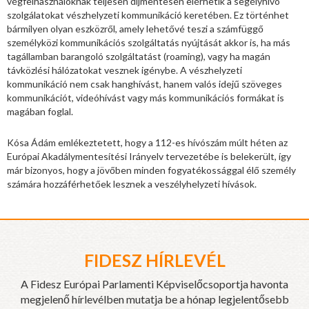
végfelhasználóknak teljesen díjmentesen elérhetik a segélyhívó
szolgálatokat vészhelyzeti kommunikáció keretében. Ez történhet
bármilyen olyan eszközről, amely lehetővé teszi a számfüggő
személyközi kommunikációs szolgáltatás nyújtását akkor is, ha más
tagállamban barangoló szolgáltatást (roaming), vagy ha magán
távközlési hálózatokat vesznek igénybe. A vészhelyzeti
kommunikáció nem csak hanghívást, hanem valós idejű szöveges
kommunikációt, videóhívást vagy más kommunikációs formákat is
magában foglal.
Kósa Ádám emlékeztetett, hogy a 112-es hívószám múlt héten az
Európai Akadálymentesítési Irányelv tervezetébe is belekerült, így
már bizonyos, hogy a jövőben minden fogyatékossággal élő személy
számára hozzáférhetőek lesznek a veszélyhelyzeti hívások.
FIDESZ HÍRLEVÉL
A Fidesz Európai Parlamenti Képviselőcsoportja havonta
megjelenő hírlevélben mutatja be a hónap legjelentősebb