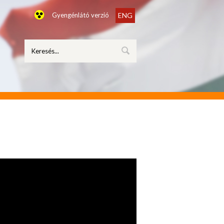
Gyengénlátó verzió
ENG