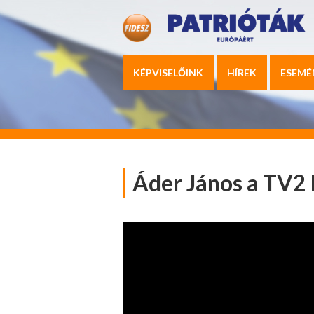
KÉPVISELŐINK
HÍREK
ESEMÉ
Áder János a TV