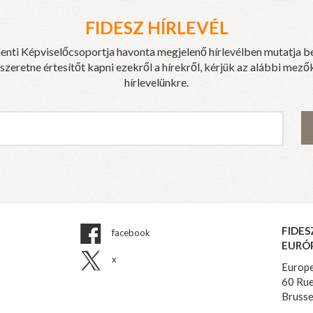
FIDESZ HÍRLEVÉL
enti Képviselőcsoportja havonta megjelenő hírlevélben mutatja b
eretne értesítőt kapni ezekről a hírekről, kérjük az alábbi mezők
hírlevelünkre.
FIDES
facebook
EURÓ
x
Europe
60 Rue
Brusse