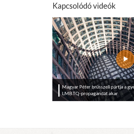
Kapcsolódó videók
Magyar Péter brüsszeli pártja a g
LMBTQ-propagandát akar