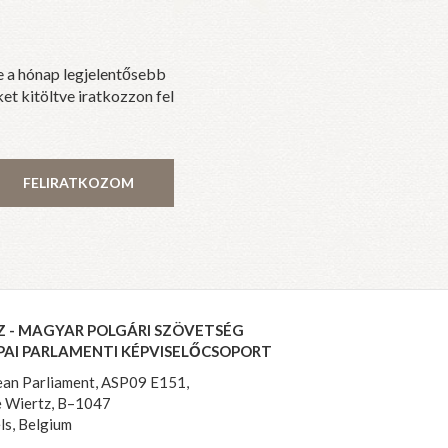
e a hónap legjelentősebb
et kitöltve iratkozzon fel
FELIRATKOZOM
Z - MAGYAR POLGÁRI SZÖVETSÉG
PAI PARLAMENTI KÉPVISELŐCSOPORT
an Parliament, ASP09 E151,
 Wiertz, B–1047
ls, Belgium