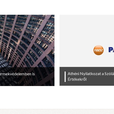
Athéni Nyilatkozat a Szól
yermekvédelemben is
Értékekről