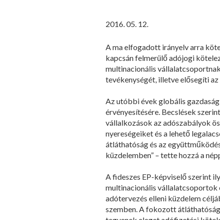
2016. 05. 12.
A ma elfogadott irányelv arra köt
kapcsán felmerülő adójogi kötele
multinacionális vállalatcsoportna
tevékenységét, illetve elősegíti a
Az utóbbi évek globális gazdasági
érvényesítésére. Becslések szerint
vállalkozások az adószabályok ös
nyereségeiket és a lehető legalac
átláthatóság és az együttműködés 
küzdelemben” – tette hozzá a néppá
A fideszes EP-képviselő szerint 
multinacionális vállalatcsoportok
adótervezés elleni küzdelem céljá
szemben. A fokozott átláthatóság 
tegyenek eleget adófizetési köte