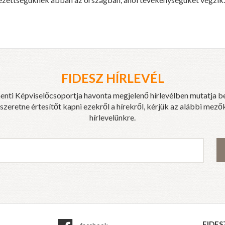
FIDESZ HÍRLEVÉL
enti Képviselőcsoportja havonta megjelenő hírlevélben mutatja b
eretne értesítőt kapni ezekről a hírekről, kérjük az alábbi mezők
hírlevelünkre.
FIDES