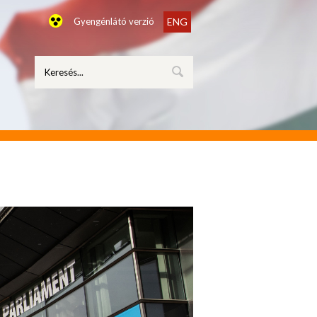
Gyengénlátó verzió
ENG