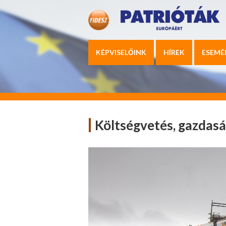
KÉPVISELŐINK
HÍREK
ESEMÉ
Költségvetés, gazdasá