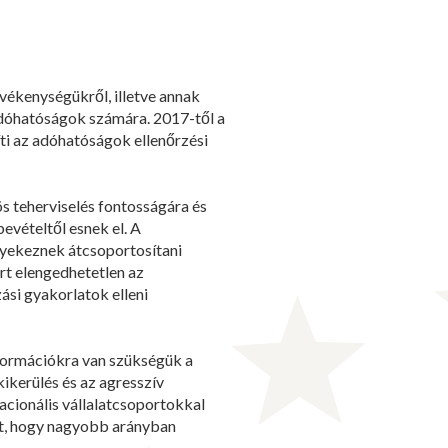
evékenységükről, illetve annak
adóhatóságok számára. 2017-től a
ti az adóhatóságok ellenőrzési
ös teherviselés fontosságára és
bevételtől esnek el. A
gyekeznek átcsoportosítani
rt elengedhetetlen az
ási gyakorlatok elleni
nformációkra van szükségük a
ikerülés és az agresszív
acionális vállalatcsoportokkal
kat, hogy nagyobb arányban