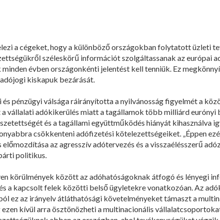
elezi a cégeket, hogy a különböző országokban folytatott üzleti t
zettségükről széleskörű információt szolgáltassanak az európai 
k minden évben országonkénti jelentést kell tenniük. Ez megkönnyí
z adójogi kiskapuk bezárását.
 és pénzügyi válsága ráirányította a nyilvánosság figyelmét a köz
 a vállalati adókikerülés miatt a tagállamok több milliárd eurónyi 
szetettségét és a tagállami együttműködés hiányát kihasználva i
sonyabbra csökkenteni adófizetési kötelezettségeiket. „Éppen ezé
előmozdítása az agresszív adótervezés és a visszaélésszerű adóz
rti politikus.
ilyen körülmények között az adóhatóságoknak átfogó és lényegi i
 és a kapcsolt felek közötti belső ügyletekre vonatkozóan. Az adók
ból ez az irányelv átláthatósági követelményeket támaszt a multin
ezen kívül arra ösztönözheti a multinacionális vállalatcsoporto
lezettségüknek abban az országban, ahol tevékenységüket végzik.