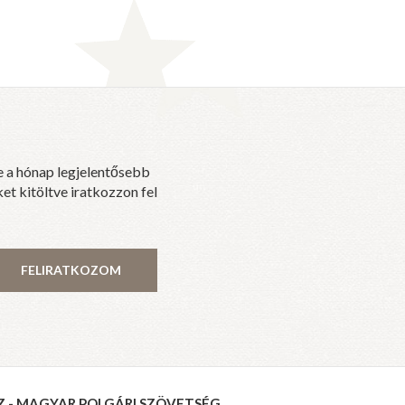
e a hónap legjelentősebb
et kitöltve iratkozzon fel
FELIRATKOZOM
Z - MAGYAR POLGÁRI SZÖVETSÉG