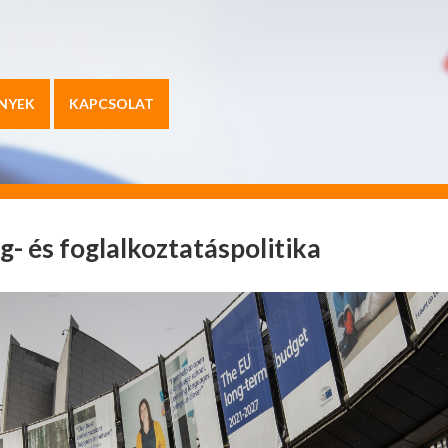
NYEK
KAPCSOLAT
g- és foglalkoztatáspolitika