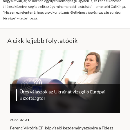
hogy aktívan járjon közben egy ilyen komolyságú ügyben is, és rendelkezésre
álló eszközeivel segítse elő az ügy mihamarabbi lezárását" – emelte ki Gál Kinga.
"Hiszen ez jelentené, hogy a gyakorlatbanis életképesa jog és igazság európai
térsége" – tette hozzá.
A cikk lejjebb folytatódik
Üres válaszok az Ukrajnát vizsgáló Európai
Bizottságtól
2026. 07. 31.
Ferenc Viktória EP-képviselő kezdeményezésére a Fidesz–