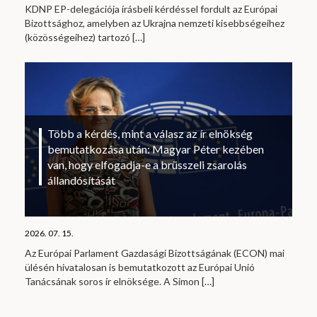
KDNP EP-delegációja írásbeli kérdéssel fordult az Európai
Bizottsághoz, amelyben az Ukrajna nemzeti kisebbségeihez
(közösségeihez) tartozó
[…]
Több a kérdés, mint a válasz az ír elnökség
bemutatkozása után: Magyar Péter kezében
van, hogy elfogadja-e a brüsszeli zsarolás
állandósítását
2026. 07. 15.
Az Európai Parlament Gazdasági Bizottságának (ECON) mai
ülésén hivatalosan is bemutatkozott az Európai Unió
Tanácsának soros ír elnöksége. A Simon
[…]