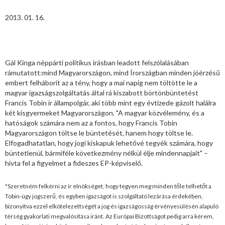
2013. 01. 16.
Gál Kinga néppárti politikus írásban leadott felszólalásában
rámutatott:mind Magyarországon, mind Írországban minden jóérzésű
embert felháborít az a tény, hogy a mai napig nem töltötte le a
magyar igazságszolgáltatás által rá kiszabott börtönbüntetést
Francis Tobin ír állampolgár, aki több mint egy évtizede gázolt halálra
két kisgyermeket Magyarországon. "A magyar közvélemény, és a
hatóságok számára nem az a fontos, hogy Francis Tobin
Magyarországon töltse le büntetését, hanem hogy töltse le.
Elfogadhatatlan, hogy jogi kiskapuk lehetővé tegyék számára, hogy
büntetlenül, bármiféle következmény nélkül élje mindennapjait" –
hívta fel a figyelmet a fideszes EP-képviselő.
"Szeretném felkérni az ír elnökséget, hogy tegyen meg minden tőle telhetőt a
Tobin-ügy jogszerű, és egyben igazságot is szolgáltató lezárása érdekében,
bizonyítva ezzel elkötelezettségét a jog és igazságosság érvényesülésén alapuló
térség gyakorlati megvalósítása iránt. Az Európai Bizottságot pedig arra kérem,