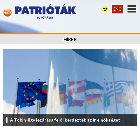
ENG
HÍREK
A Tobin-ügy lezárása felöl kérdezték az ír elnökséget