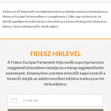
A fideszes EP-képviselő már több ízben kérte az illetékes biztost a közbenjárásra,
illetve az Európai Parlamentben is szorgalmazta a Tobin-ügy rendezését. Az
elmúlt napokban formális kérdéssel fordult újra Viviane Reding uniós biztoshoz,
illetve a Tanácsot képviselő ír elnökséghez.
FIDESZ HÍRLEVÉL
A Fidesz Európai Parlamenti Képviselőcsoportja havonta
megjelenő hírlevélben mutatja be a hónap legjelentősebb
eseményeit. Amennyiben szeretne értesítőt kapni ezekről a
hírekről, kérjük az alábbi mezőket kitöltve iratkozzon fel
hírlevelünkre.