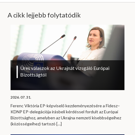
A cikk lejjebb folytatódik
Üres válaszok az Ukrajnát vizsgáló Európai
Bizottságtól
2026. 07. 31.
Ferenc Viktória EP-képviselő kezdeményezésére a Fidesz–
KDNP EP-delegációja írásbeli kérdéssel fordult az Európai
Bizottsághoz, amelyben az Ukrajna nemzeti kisebbségeihez
(közösségeihez) tartozó
[…]