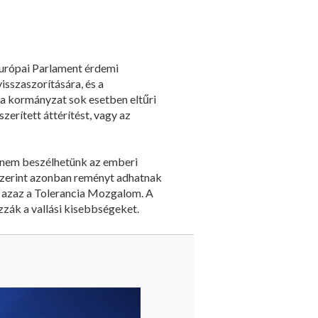
urópai Parlament érdemi
isszaszorítására, és a
 a kormányzat sok esetben eltűri
erített áttérítést, vagy az
n nem beszélhetünk az emberi
 szerint azonban reményt adhatnak
, azaz a Tolerancia Mozgalom. A
zzák a vallási kisebbségeket.