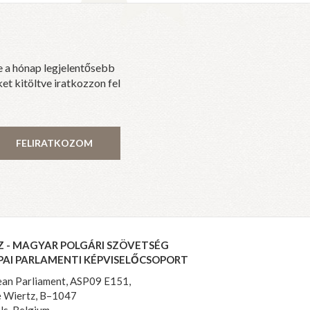
e a hónap legjelentősebb
et kitöltve iratkozzon fel
FELIRATKOZOM
Z - MAGYAR POLGÁRI SZÖVETSÉG
PAI PARLAMENTI KÉPVISELŐCSOPORT
an Parliament, ASP09 E151,
 Wiertz, B–1047
ls, Belgium