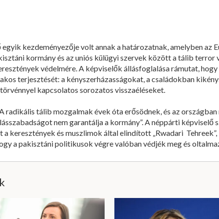
 egyik kezdeményezője volt annak a határozatnak, amelyben az E
ztáni kormány és az uniós külügyi szervek között a tálib terror v
resztények védelmére. A képviselők állásfoglalása rámutat, hogy
zakos terjesztését: a kényszerházasságokat, a családokban kikénysz
 törvénnyel kapcsolatos sorozatos visszaéléseket.
A radikális tálib mozgalmak évek óta erősödnek, és az országba
llásszabadságot nem garantálja a kormány”. A néppárti képviselő
t a keresztények és muszlimok által elindított „Rwadari Tehreek”
ogy a pakisztáni politikusok végre valóban védjék meg és oltalma
ik