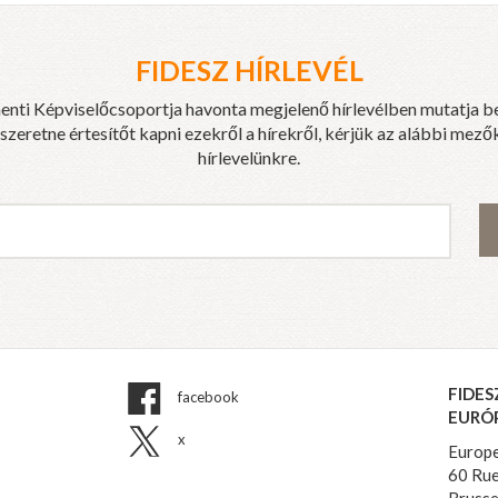
FIDESZ HÍRLEVÉL
enti Képviselőcsoportja havonta megjelenő hírlevélben mutatja b
eretne értesítőt kapni ezekről a hírekről, kérjük az alábbi mezők
hírlevelünkre.
FIDES
facebook
EURÓ
x
Europe
60 Rue
Brusse