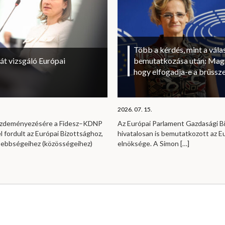
Több a kérdés, mint a vála
át vizsgáló Európai
bemutatkozása után: Magy
hogy elfogadja-e a brüssze
2026. 07. 15.
kezdeményezésére a Fidesz–KDNP
Az Európai Parlament Gazdasági B
l fordult az Európai Bizottsághoz,
hivatalosan is bemutatkozott az E
sebbségeihez (közösségeihez)
elnöksége. A Simon
[…]