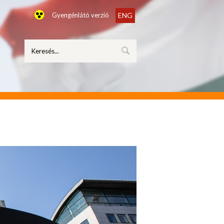
Gyengénlátó verzió
ENG