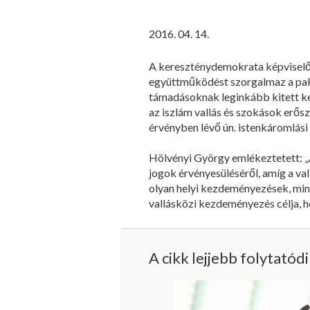
2016. 04. 14.
A kereszténydemokrata képviselő
együttműködést szorgalmaz a pakis
támadásoknak leginkább kitett ke
az iszlám vallás és szokások erős
érvényben lévő ún. istenkáromlási
Hölvényi György emlékeztetett: „
jogok érvényesüléséről, amíg a va
olyan helyi kezdeményezések, min
vallásközi kezdeményezés célja, h
A cikk lejjebb folytatód