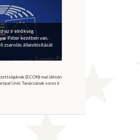
sz az ír elnökség
ar Péter kezében van,
li zsarolás állandósítását
izottságának (ECON) mai ülésén
urópai Unió Tanácsának soros ír