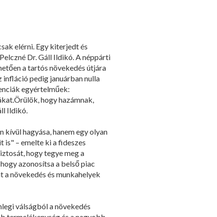
ak elérni. Egy kiterjedt és
Pelczné Dr. Gáll Ildikó. A néppárti
etően a tartós növekedés útjára
infláció pedig januárban nulla
denciák egyértelműek:
ldákat.Örülök, hogy hazámnak,
l Ildikó.
 kívül hagyása, hanem egy olyan
is" – emelte ki a fideszes
biztosát, hogy tegye meg a
hogy azonosítsa a belső piac
int a növekedés és munkahelyek
enlegi válságból a növekedés
obb termelékenység és a nagyobb