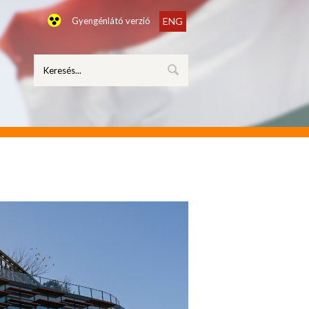
Gyengénlátó verzió
ENG