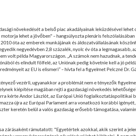
asági növekedését a belső piac akadályainak leküzdésével lehet cs
ó motorja lehet a jövőben" – hangsúlyozta plenáris felszólalásában 
 2010 óta az emberek munkájának és áldozatvállalásának köszönh
egyedik negyedévben 2,8 százalék, nyolc év óta a legmagasabb, az 
a nem volt példa Magyarországon. „A számok nem hazudnak, a ten
nából és elindult fölfelé, az Uniónak pedig követnie kell a jó pé
dményeit az EU is elismeri” – hívta fel a figyelmet Pelczné Dr. Gál
ényező vezérli, ugyanakkor a problémát nem e tényezők figyelmen
lynek kiépítése magában rejti a gazdasági növekedés lehetőségeit 
 arra kérte Andor Lászlót, az Európai Unió foglalkoztatáspolitikai 
mazza újra az Európai Parlament arra vonatkozó korábbi igényét, 
eszter keretén belül a valós gazdaság erősebb támogatása, valam
sa zárásaként rámutatott: "Egyetértek azokkal, akik szerint a jel
aságok versenyképességének növelésével lehet kilábalni. A nagy