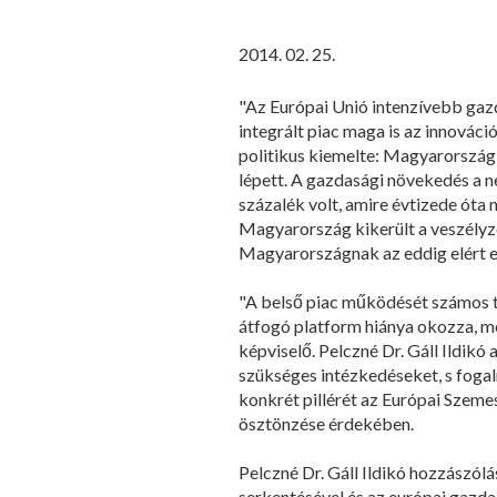
2014. 02. 25.
"Az Európai Unió intenzívebb gazd
integrált piac maga is az innováci
politikus kiemelte: Magyarország
lépett. A gazdasági növekedés a n
százalék volt, amire évtizede ót
Magyarország kikerült a veszélyzó
Magyarországnak az eddig elért ere
"A belső piac működését számos t
átfogó platform hiánya okozza, me
képviselő. Pelczné Dr. Gáll Ildikó
szükséges intézkedéseket, s fogal
konkrét pillérét az Európai Szem
ösztönzése érdekében.
Pelczné Dr. Gáll Ildikó hozzászólá
serkentésével és az európai gazd