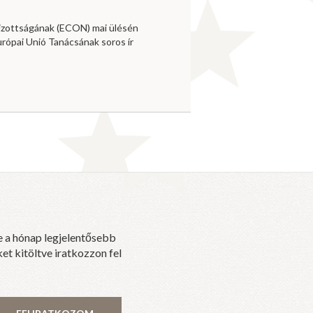
izottságának (ECON) mai ülésén
urópai Unió Tanácsának soros ír
e a hónap legjelentősebb
et kitöltve iratkozzon fel