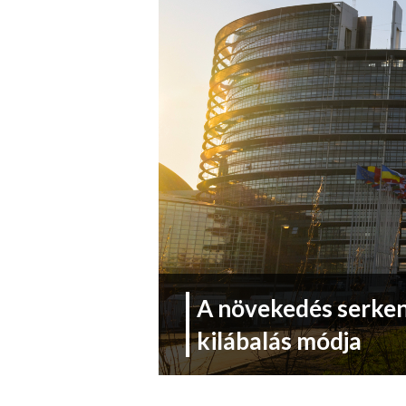
A növekedés serken
kilábalás módja