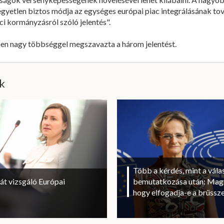
gyetlen biztos módja az egységes európai piac integrálásának tov
ci kormányzásról szóló jelentés".
tően nagy többséggel megszavazta a három jelentést.
ik
Több a kérdés, mint a vála
át vizsgáló Európai
bemutatkozása után: Magy
hogy elfogadja-e a brüssze