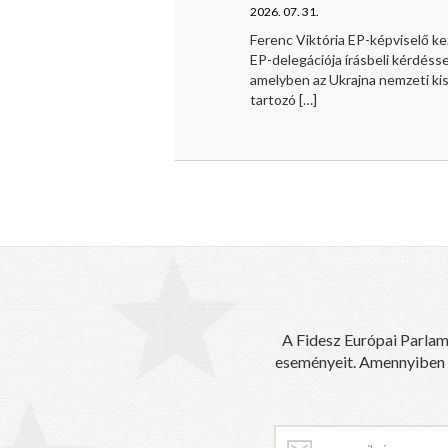
2026. 07. 31.
Ferenc Viktória EP-képviselő 
EP-delegációja írásbeli kérdésse
amelyben az Ukrajna nemzeti ki
tartozó
[…]
A Fidesz Európai Parlam
eseményeit. Amennyiben sz