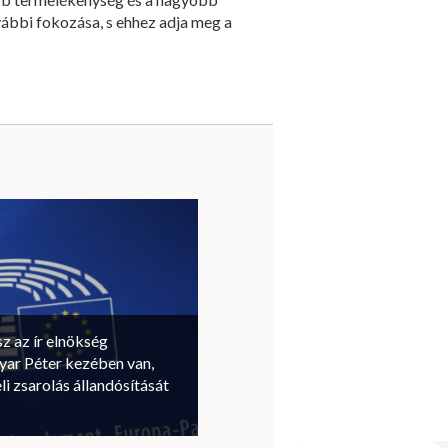
ábbi fokozása, s ehhez adja meg a
sz az ír elnökség
ar Péter kezében van,
li zsarolás állandósítását