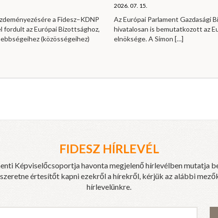
2026. 07. 15.
kezdeményezésére a Fidesz–KDNP
Az Európai Parlament Gazdasági B
l fordult az Európai Bizottsághoz,
hivatalosan is bemutatkozott az E
sebbségeihez (közösségeihez)
elnöksége. A Simon
[…]
FIDESZ HÍRLEVÉL
enti Képviselőcsoportja havonta megjelenő hírlevélben mutatja b
eretne értesítőt kapni ezekről a hírekről, kérjük az alábbi mezők
hírlevelünkre.