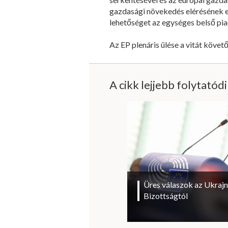
gazdasági növekedés elérésének e
lehetőséget az egységes belső pia
Az EP plenáris ülése a vitát köve
A cikk lejjebb folytatód
Üres válaszok az Ukrajn
Bizottságtól