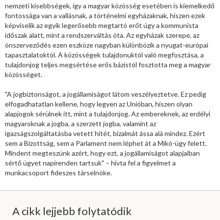
nemzeti kisebbségek, így a magyar közösség esetében is kiemelkedő
fontossága van a vallásnak, a történelmi egyházaknak, hiszen ezek
képviselik az egyik legerősebb megtartó erőt úgy a kommunista
időszak alatt, mint a rendszerváltás óta. Az egyházak szerepe, az
önszerveződés ezen eszköze nagyban különbözik a nyugat-európai
tapasztalatoktól. A közösségek tulajdonuktól való megfosztása, a
tulajdonjog teljes megsértése erős bázistól fosztotta meg a magyar
közösséget.
"A jogbiztonságot, a jogállamiságot látom veszélyeztetve. Ez pedig
elfogadhatatlan kellene, hogy legyen az Unióban, hiszen olyan
alapjogok sérülnek itt, mint a tulajdonjog. Az embereknek, az erdélyi
magyaroknak a jogba, a szerzett jogba, valamint az
igazságszolgáltatásba vetett hitét, bizalmát ássa alá mindez. Ezért
sem a Bizottság, sem a Parlament nem léphet át a Mikó-ügy felett.
Mindent megteszünk azért, hogy ezt, a jogállamiságot alapjaiban
sértő ügyet napirenden tartsuk" – hívta fel a figyelmet a
munkacsoport fideszes társelnöke.
A cikk lejjebb folytatódik