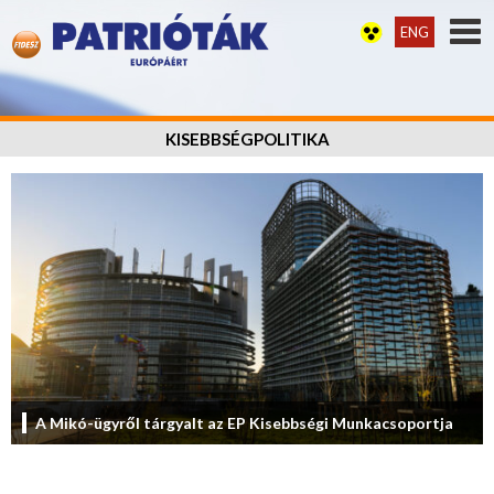
ENG
KISEBBSÉGPOLITIKA
A Mikó-ügyről tárgyalt az EP Kisebbségi Munkacsoportja