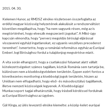
2015. 04. 30.
Kelemen Hunor, az RMDSZ elnöke részletesen összefoglalta az
erdélyi magyar közösség helyzetének alakulását a rendszerváltást
követően megállapítva, hogy "ha nem vagyunk résen, még az is
megtörténhet, hogy elveszik megszerzett jogokat". A Mikó-ügy
kapcsán elmondta, hogy "perverz megoldás bírósági eljárással
visszavenni egyházi ingatlanokat, ez ugyanis veszélyes precedenst
teremhet”. Ismertette, hogy a romániai református egyház az Európai
Emberi Jogi Bírósághoz fordul a tulajdonjog megsértése miatt.
A vita során elhangzott, hogy a csatlakozási folyamat alatt vállalt
kötelezettségeket számos tagállam, köztük Románia sem tartatja be,
különösen nem a kisebbségvédelem területén. Éppen ezért fontos a
következetes monitoring a kisebbségi jogok területén, hiszen az
Unióban nem elfogadható, hogy első- és másodosztályú tagállamok,
illetve nemzeti közösségek legyenek. A Kisebbségügyi
Munkacsoport tagjai elhatározták, hogy írásbeli kérdéssel fordulnak
az Európai Bizottsághoz az ügyben.
Gál Kinga, az ülés levezető elnöke kiemelte: a közép-kelet európai