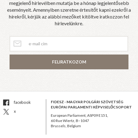
megjelenő hírlevélben mutatja be a hónap legjelentősebb
eseményeit. Amennyiben szeretne értesítőt kapni ezekről a
hírekről, kérjük az alábbi mezőket kitöltve iratkozzon fel
hírlevelünkre.
FELIRATKOZOM
FIDESZ - MAGYAR POLGÁRI SZÖVETSÉG
facebook
EURÓPAI PARLAMENTI KÉPVISELŐCSOPORT
x
European Parliament, ASP09 E151,
60 Rue Wiertz, B–1047
Brussels, Belgium