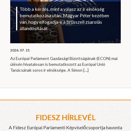
Több a kérdés, mint a válasz az ír elnökség
bemutatkozása után: Magyar Péter kezében
van, hogy elfogadja-e a brüsszeli zsarolás
állandósítását
2026. 07. 15.
Az Európai Parlament Gazdasági Bizottságának (ECON) mai
ülésén hivatalosan is bemutatkozott az Európai Unió
Tanácsának soros ír elnöksége. A Simon
[…]
FIDESZ HÍRLEVÉL
A Fidesz Európai Parlamenti Képviselőcsoportja havonta