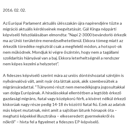
2016. 02. 02.
Az Európai Parlament aktuális ülésszakán újra napirendjére tűzte a
migráció aktuális kérdéseinek megvitatását. Gál Kinga néppárti
képviselő felszólalásában elmondta: "Napi 2-3000 bevándorló érkezik
ma az Unió területére menedzselhetetlenül. Ekkora tömeg miatt az
érkezők töredéke regisztrál csak a megfelelő módon, a hotspot-ok
nem működnek. Mondjuk ki végre őszintén, hogy nem a tagállami
szolidaritás hiányával van a baj. Ekkora leterheltségnél a rendszer
nem képes kezelni a helyzetet".
A fideszes képviselő szerint mára az uniós döntéshozatal szintjén is
nyilvánvalóvá vált, amit nyár óta láttak azok, akik szembesültek a
migránsáradattal. "Túlnyomó részt nem menedékjogra jogosultakkal
van dolga Európának. A híradásokkal ellentétben a legtöbb érkező
gazdasági migráns, fiatal vagy középkorú férfi, a kíséret nélkül érkező
kiskorúak nagy része pedig 14-18 év közötti fiatal fiú. Ezek az adatok
más képet mutatnak, mint amit a sajtóban látunk hónapok óta –
megható képekkel illusztrálva – elkeseredett gyermekekről és
nőkről" – hívta fel a figyelmet a fideszes EP-képviselő.