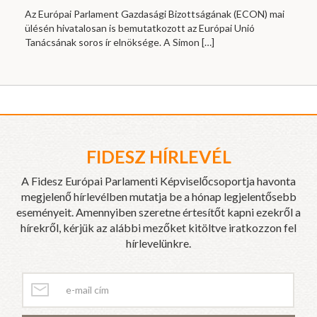
Az Európai Parlament Gazdasági Bizottságának (ECON) mai
ülésén hivatalosan is bemutatkozott az Európai Unió
Tanácsának soros ír elnöksége. A Simon
[…]
FIDESZ HÍRLEVÉL
A Fidesz Európai Parlamenti Képviselőcsoportja havonta
megjelenő hírlevélben mutatja be a hónap legjelentősebb
eseményeit. Amennyiben szeretne értesítőt kapni ezekről a
hírekről, kérjük az alábbi mezőket kitöltve iratkozzon fel
hírlevelünkre.