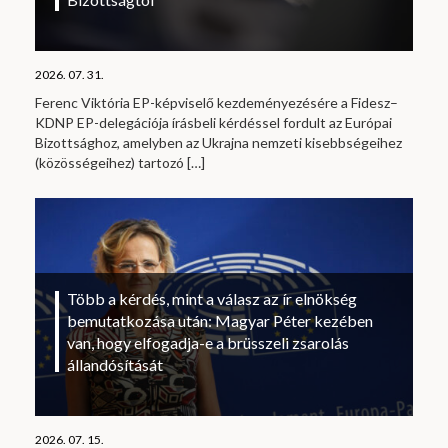
2026. 07. 31.
Ferenc Viktória EP-képviselő kezdeményezésére a Fidesz–
KDNP EP-delegációja írásbeli kérdéssel fordult az Európai
Bizottsághoz, amelyben az Ukrajna nemzeti kisebbségeihez
(közösségeihez) tartozó
[…]
Több a kérdés, mint a válasz az ír elnökség
bemutatkozása után: Magyar Péter kezében
van, hogy elfogadja-e a brüsszeli zsarolás
állandósítását
2026. 07. 15.