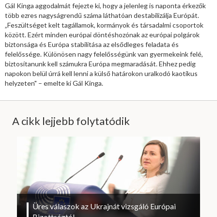
Gál Kinga aggodalmát fejezte ki, hogy a jelenleg is naponta érkezők
több ezres nagyságrendű száma láthatóan destabilizálja Európát.
„Feszültséget kelt tagállamok, kormányok és társadalmi csoportok
között. Ezért minden európai döntéshozónak az európai polgárok
biztonsága és Európa stabilitása az elsődleges feladata és
felelőssége. Különösen nagy felelősségünk van gyermekeink felé,
biztosítanunk kell számukra Európa megmaradását. Ehhez pedig
napokon belül úrrá kell lenni a külső határokon uralkodó kaotikus
helyzeten" – emelte ki Gál Kinga.
A cikk lejjebb folytatódik
Üres válaszok az Ukrajnát vizsgáló Európai
Bizottságtól