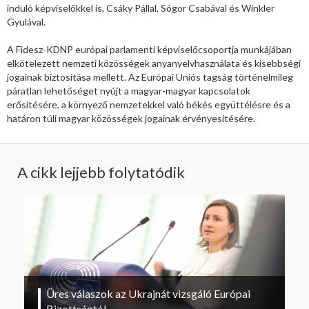
induló képviselőkkel is, Csáky Pállal, Sógor Csabával és Winkler
Gyulával.
A Fidesz-KDNP európai parlamenti képviselőcsoportja munkájában
elkötelezett nemzeti közösségek anyanyelvhasználata és kisebbségi
jogainak biztosítása mellett. Az Európai Uniós tagság történelmileg
páratlan lehetőséget nyújt a magyar-magyar kapcsolatok
erősítésére, a környező nemzetekkel való békés együttélésre és a
határon túli magyar közösségek jogainak érvényesítésére.
A cikk lejjebb folytatódik
Üres válaszok az Ukrajnát vizsgáló Európai
Bizottságtól