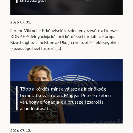
2026. 07. 31.
Ferenc Viktória EP-képviselő kezdeményezésére a Fidesz–
KDNP EP-delegációja írásbeli kérdéssel fordult az Európai
Bizottsághoz, amelyben az Ukrajna nemzeti kisebbségeihez
(közösségeihez) tartozó
[…]
Több a kérdés, mint a válasz az ír elnökség
bemutatkozása után: Magyar Péter kezében
van, hogy elfogadja-e a brüsszeli zsarolás
állandósítását
2026. 07. 15.