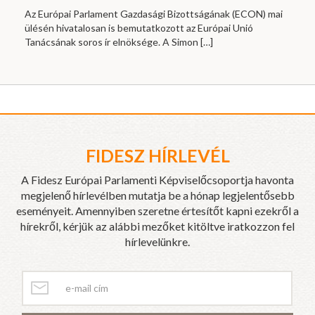
Az Európai Parlament Gazdasági Bizottságának (ECON) mai
ülésén hivatalosan is bemutatkozott az Európai Unió
Tanácsának soros ír elnöksége. A Simon
[…]
FIDESZ HÍRLEVÉL
A Fidesz Európai Parlamenti Képviselőcsoportja havonta
megjelenő hírlevélben mutatja be a hónap legjelentősebb
eseményeit. Amennyiben szeretne értesítőt kapni ezekről a
hírekről, kérjük az alábbi mezőket kitöltve iratkozzon fel
hírlevelünkre.