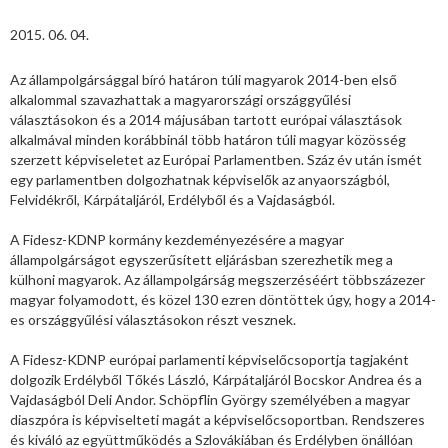
2015. 06. 04.
Az állampolgársággal bíró határon túli magyarok 2014-ben első
alkalommal szavazhattak a magyarországi országgyűlési
választásokon és a 2014 májusában tartott európai választások
alkalmával minden korábbinál több határon túli magyar közösség
szerzett képviseletet az Európai Parlamentben. Száz év után ismét
egy parlamentben dolgozhatnak képviselők az anyaországból,
Felvidékről, Kárpátaljáról, Erdélyből és a Vajdaságból.
A Fidesz-KDNP kormány kezdeményezésére a magyar
állampolgárságot egyszerűsített eljárásban szerezhetik meg a
külhoni magyarok. Az állampolgárság megszerzéséért többszázezer
magyar folyamodott, és közel 130 ezren döntöttek úgy, hogy a 2014-
es országgyűlési választásokon részt vesznek.
A Fidesz-KDNP európai parlamenti képviselőcsoportja tagjaként
dolgozik Erdélyből Tőkés László, Kárpátaljáról Bocskor Andrea és a
Vajdaságból Deli Andor. Schöpflin György személyében a magyar
diaszpóra is képviselteti magát a képviselőcsoportban. Rendszeres
és kiváló az együttműködés a Szlovákiában és Erdélyben önállóan