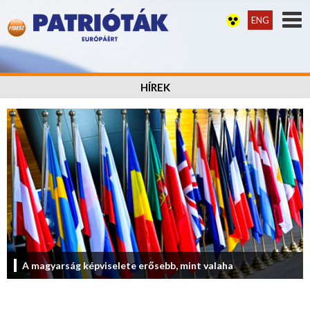
ENG
HÍREK
A magyarság képviselete erősebb, mint valaha