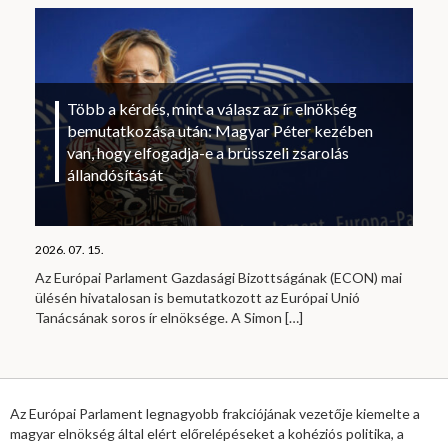
Több a kérdés, mint a válasz az ír elnökség
bemutatkozása után: Magyar Péter kezében
van, hogy elfogadja-e a brüsszeli zsarolás
állandósítását
2026. 07. 15.
Az Európai Parlament Gazdasági Bizottságának (ECON) mai
ülésén hivatalosan is bemutatkozott az Európai Unió
Tanácsának soros ír elnöksége. A Simon
[…]
Az Európai Parlament legnagyobb frakciójának vezetője kiemelte a
magyar elnökség által elért előrelépéseket a kohéziós politika, a