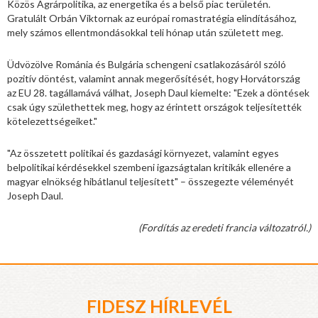
Közös Agrárpolitika, az energetika és a belső piac területén.
Gratulált Orbán Viktornak az európai romastratégia elindításához,
mely számos ellentmondásokkal teli hónap után született meg.
Üdvözölve Románia és Bulgária schengeni csatlakozásáról szóló
pozitív döntést, valamint annak megerősítését, hogy Horvátország
az EU 28. tagállamává válhat, Joseph Daul kiemelte: "Ezek a döntések
csak úgy születhettek meg, hogy az érintett országok teljesítették
kötelezettségeiket."
"Az összetett politikai és gazdasági környezet, valamint egyes
belpolitikai kérdésekkel szembeni igazságtalan kritikák ellenére a
magyar elnökség hibátlanul teljesített" – összegezte véleményét
Joseph Daul.
(Fordítás az eredeti francia változatról.)
FIDESZ HÍRLEVÉL