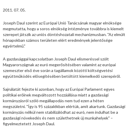
2011. 07. 05.
Joseph Daul szerint az Európai Unió Tanácsának magyar elnöksége
megmutatta, hogy a soros elnökség intézménye továbbra is kiemelt
szerepet játszik az uniós döntéshozatali mechanizmusban. "Az elmúlt
hónapokban számos területen elért eredmények jelentősége
egyértelmű."
A gazdasággal kapcsolatban Joseph Daul elismeréssel szólt
Magyarországnak az euró megerősítésében valamint az európai
szemeszter első éve során a tagállamok közötti költségvetési
együttműködés elősegítésében betöltött kiemelkedő szerepéről.
Sajnálatát fejezte ki azonban, hogy az Európai Parlament egyes
politikai erőinek megváltozott hozzáállása miatt a gazdasági
kormányzásról szóló megállapodás nem tud ezen a héten
megszületni. "Így is 95 százalékban elértük, amit akartunk. Gazdasági
kormányzás nélkül nem stabilizálódhat az euró, nem indulhat be a
gazdasági növekedés és nem születhetnek új munkahelyek" –
figyelmeztetett Joseph Daul.