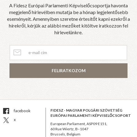
A Fidesz Európai Parlamenti Képviselőcsoportja havonta
megjelenő hírlevélben mutatja be a hónap legjelentősebb
eseményeit. Amennyiben szeretne értesítőt kapni ezekről a
hírekről, kérjük az alábbi mezőket kitöltve iratkozzon fel
hírlevelünkre.
FELIRATKOZOM
FIDESZ - MAGYAR POLGÁRI SZÖVETSÉG
facebook
EURÓPAI PARLAMENTI KÉPVISELŐCSOPORT
x
European Parliament, ASP09 E151,
60 Rue Wiertz, B–1047
Brussels, Belgium