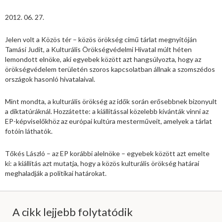
2012. 06. 27.
Jelen volt a Közös tér – közös örökség című tárlat megnyitóján
Tamási Judit, a Kulturális Örökségvédelmi Hivatal múlt héten
lemondott elnöke, aki egyebek között azt hangsúlyozta, hogy az
örökségvédelem területén szoros kapcsolatban állnak a szomszédos
országok hasonló hivatalaival.
Mint mondta, a kulturális örökség az idők során erősebbnek bizonyult
a diktatúráknál. Hozzátette: a kiállítással közelebb kívánták vinni az
EP-képviselőkhöz az európai kultúra mesterműveit, amelyek a tárlat
fotóin láthatók.
Tőkés László – az EP korábbi alelnöke – egyebek között azt emelte
ki: a kiállítás azt mutatja, hogy a közös kulturális örökség határai
meghaladják a politikai határokat.
A cikk lejjebb folytatódik