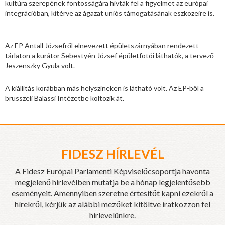
kultúra szerepének fontosságára hívták fel a figyelmet az európai
integrációban, kitérve az ágazat uniós támogatásának eszközeire is.
Az EP Antall Józsefről elnevezett épületszárnyában rendezett
tárlaton a kurátor Sebestyén József épületfotói láthatók, a tervező
Jeszenszky Gyula volt.
A kiállítás korábban más helyszíneken is látható volt. Az EP-ből a
brüsszeli Balassi Intézetbe költözik át.
FIDESZ HÍRLEVÉL
A Fidesz Európai Parlamenti Képviselőcsoportja havonta
megjelenő hírlevélben mutatja be a hónap legjelentősebb
eseményeit. Amennyiben szeretne értesítőt kapni ezekről a
hírekről, kérjük az alábbi mezőket kitöltve iratkozzon fel
hírlevelünkre.