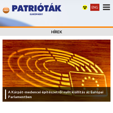
ENG
HÍREK
A Kárpát-medencei építészetről nyílt kiállítás az Európai
Parlamentben