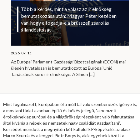
Több a kérdés, mint a válasz az ír elnökség
bemutatkozása után: Magyar Péter kezében
van, hogy elfogadja-e a brüsszeli zsarolás
állandósítását
2026. 07. 15.
Az Európai Parlament Gazdasági Bizottságának (ECON) mai
ülésén hivatalosan is bemutatkozott az Európai Unió
Tanácsának soros ír elnöksége. A Simon
[…]
Mint fogalmazott, Európában él a múlttal való szembenézés igénye is,
a mostani tárlat azonban építő és békés jellegű, "a nemzeti
értékeknek az európai és a világörökség részeként való felmutatása
által kívánja a népek és nemzetek nagy családját gazdagítani".
Beszédet mondott a megnyitón két külföldi EP-képviselő, az olasz
Marco Scurria és a lengyel Piotr Borys is, akik egyebek között a