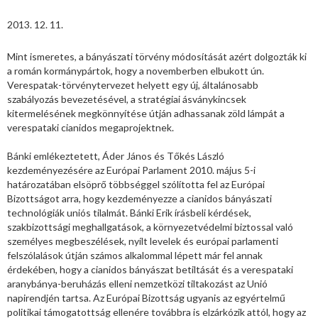
2013. 12. 11.
Mint ismeretes, a bányászati törvény módosítását azért dolgozták ki
a román kormánypártok, hogy a novemberben elbukott ún.
Verespatak-törvénytervezet helyett egy új, általánosabb
szabályozás bevezetésével, a stratégiai ásványkincsek
kitermelésének megkönnyítése útján adhassanak zöld lámpát a
verespataki cianidos megaprojektnek.
Bánki emlékeztetett, Áder János és Tőkés László
kezdeményezésére az Európai Parlament 2010. május 5-i
határozatában elsöprő többséggel szólította fel az Európai
Bizottságot arra, hogy kezdeményezze a cianidos bányászati
technológiák uniós tilalmát. Bánki Erik írásbeli kérdések,
szakbizottsági meghallgatások, a környezetvédelmi biztossal való
személyes megbeszélések, nyílt levelek és európai parlamenti
felszólalások útján számos alkalommal lépett már fel annak
érdekében, hogy a cianidos bányászat betiltását és a verespataki
aranybánya-beruházás elleni nemzetközi tiltakozást az Unió
napirendjén tartsa. Az Európai Bizottság ugyanis az egyértelmű
politikai támogatottság ellenére továbbra is elzárkózik attól, hogy az