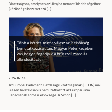
Bizottsághoz, amelyben az Ukrajna nemzeti kisebbségeihez
(közösségeihez) tartozó
[…]
Több a kérdés, mint a válasz az ír elnökség
bemutatkozása után: Magyar Péter kezében
van, hogy elfogadja-e a brüsszeli zsarolás
állandósítását
2026. 07. 15.
Az Európai Parlament Gazdasági Bizottságának (ECON) mai
ülésén hivatalosan is bemutatkozott az Európai Unió
Tanácsának soros ír elnöksége. A Simon
[…]