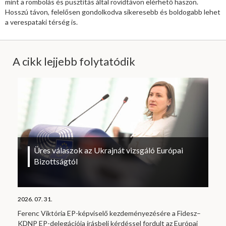
mint a rombolás és pusztítás által rövidtávon elérhető haszon.
Hosszú távon, felelősen gondolkodva sikeresebb és boldogabb lehet
a verespataki térség is.
A cikk lejjebb folytatódik
Üres válaszok az Ukrajnát vizsgáló Európai
Bizottságtól
2026. 07. 31.
Ferenc Viktória EP-képviselő kezdeményezésére a Fidesz–
KDNP EP-delegációja írásbeli kérdéssel fordult az Európai