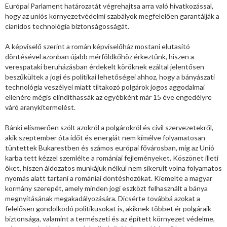
Európai Parlament határozatát végrehajtsa arra való hivatkozással,
hogy az uniós környezetvédelmi szabályok megfelelően garantálják a
cianidos technológia biztonságosságát.
A képviselő szerint a román képviselőház mostani elutasító
döntésével azonban újabb mérföldkőhöz érkeztünk, hiszen a
verespataki beruházásban érdekelt köröknek ezáltal jelentősen
beszűkültek a jogi és politikai lehetőségei ahhoz, hogy a bányászati
technológia veszélyei miatt tiltakozó polgárok jogos aggodalmai
ellenére mégis elindíthassák az egyébként már 15 éve engedélyre
váró aranykitermelést.
Bánki elismerően szólt azokról a polgárokról és civil szervezetekről,
akik szeptember óta időt és energiát nem kímélve folyamatosan
tüntettek Bukarestben és számos európai fővárosban, míg az Unió
karba tett kézzel szemlélte a romániai fejleményeket. Köszönet illeti
őket, hiszen áldozatos munkájuk nélkül nem sikerült volna folyamatos
nyomás alatt tartani a romániai döntéshozókat. Kiemelte a magyar
kormány szerepét, amely minden jogi eszközt felhasznált a bánya
megnyitásának megakadályozására. Dicsérte továbbá azokat a
felelősen gondolkodó politikusokat is, akiknek többet ér polgáraik
biztonsága, valamint a természeti és az épített környezet védelme,