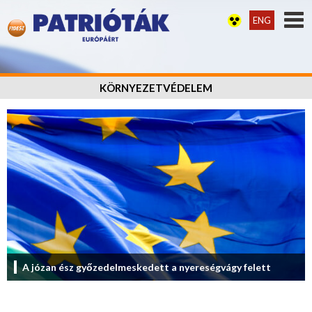
ENG
KÖRNYEZETVÉDELEM
A józan ész győzedelmeskedett a nyereségvágy felett