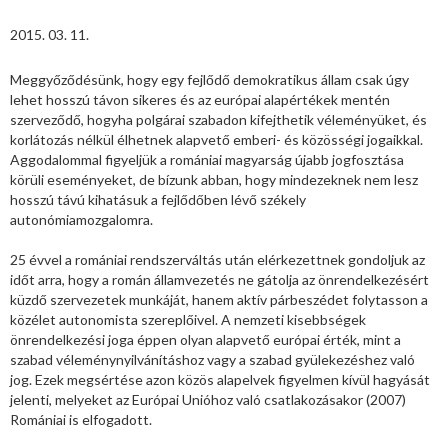
2015. 03. 11.
Meggyőződésünk, hogy egy fejlődő demokratikus állam csak úgy
lehet hosszú távon sikeres és az európai alapértékek mentén
szerveződő, hogyha polgárai szabadon kifejthetik véleményüket, és
korlátozás nélkül élhetnek alapvető emberi- és közösségi jogaikkal.
Aggodalommal figyeljük a romániai magyarság újabb jogfosztása
körüli eseményeket, de bízunk abban, hogy mindezeknek nem lesz
hosszú távú kihatásuk a fejlődőben lévő székely
autonómiamozgalomra.
25 évvel a romániai rendszerváltás után elérkezettnek gondoljuk az
időt arra, hogy a román államvezetés ne gátolja az önrendelkezésért
küzdő szervezetek munkáját, hanem aktív párbeszédet folytasson a
közélet autonomista szereplőivel. A nemzeti kisebbségek
önrendelkezési joga éppen olyan alapvető európai érték, mint a
szabad véleménynyilvánításhoz vagy a szabad gyülekezéshez való
jog. Ezek megsértése azon közös alapelvek figyelmen kívül hagyását
jelenti, melyeket az Európai Unióhoz való csatlakozásakor (2007)
Romániai is elfogadott.