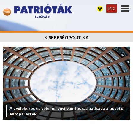
ENG
KISEBBSÉGPOLITIKA
A gyülekezés és véleménynyilvánítás szabadsága alapvető
európai érték