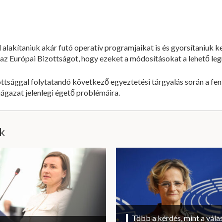
alakítaniuk akár futó operatív programjaikat is és gyorsítaniuk ke
z Európai Bizottságot, hogy ezeket a módosításokat a lehető legr
ttsággal folytatandó következő egyeztetési tárgyalás során a fenti
ágazat jelenlegi égető problémáira.
ik
Több a kérdés, mint a vála