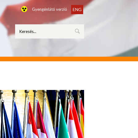
Gyengénlátó verzió
ENG