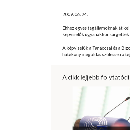
2009. 06. 24.
Ehhez egyes tagállamoknak át kell 
képviselők ugyanakkor sürgették a
A képviselők a Tanáccsal és a Bizo
hatékony megoldás szülessen a tej
A cikk lejjebb folytatód