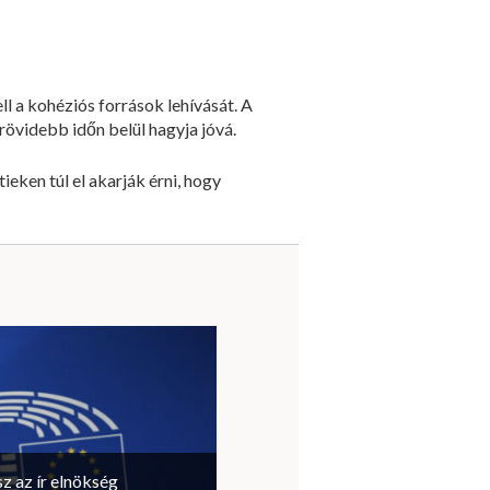
ll a kohéziós források lehívását. A
övidebb időn belül hagyja jóvá.
eken túl el akarják érni, hogy
sz az ír elnökség