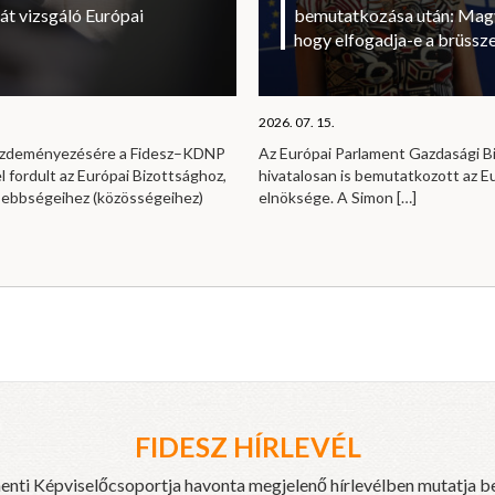
át vizsgáló Európai
bemutatkozása után: Magy
hogy elfogadja-e a brüssze
2026. 07. 15.
kezdeményezésére a Fidesz–KDNP
Az Európai Parlament Gazdasági B
l fordult az Európai Bizottsághoz,
hivatalosan is bemutatkozott az E
sebbségeihez (közösségeihez)
elnöksége. A Simon
[…]
FIDESZ HÍRLEVÉL
enti Képviselőcsoportja havonta megjelenő hírlevélben mutatja b