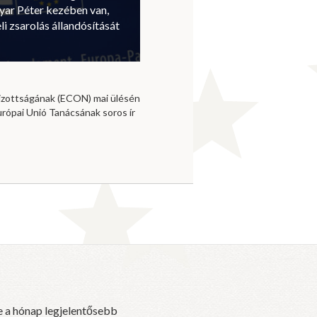
ar Péter kezében van,
li zsarolás állandósítását
izottságának (ECON) mai ülésén
urópai Unió Tanácsának soros ír
e a hónap legjelentősebb