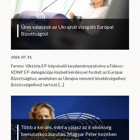
Üres válaszok az Ukrajnát vizsgáló Európai
Bizottságtól
2026. 07. 31.
Ferenc Viktória EP-képviselő kezdeményezésére a Fidesz–
KDNP EP-delegációja írásbeli kérdéssel fordult az Európai
Bizottsághoz, amelyben az Ukrajna nemzeti kisebbségeihez
(közösségeihez) tartozó
[…]
Több a kérdés, mint a válasz az ír elnökség
bemutatkozása után: Magyar Péter kezében