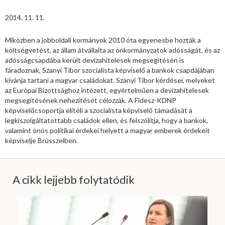
2014. 11. 11.
Miközben a jobboldali kormányok 2010 óta egyenesbe hozták a
költségvetést, az állam átvállalta az önkormányzatok adósságát, és az
adósságcsapdába került devizahitelesek megsegítésén is
fáradoznak, Szanyi Tibor szocialista képviselő a bankok csapdájában
kívánja tartani a magyar családokat. Szanyi Tibor kérdései, melyeket
az Európai Bizottsághoz intézett, egyértelműen a devizahitelesek
megsegítésének nehezítését célozzák. A Fidesz-KDNP
képviselőcsoportja elítéli a szocialista képviselő támadását a
legkiszolgáltatottabb családok ellen, és felszólítja, hogy a bankok,
valamint önös politikai érdekei helyett a magyar emberek érdekeit
képviselje Brüsszelben.
A cikk lejjebb folytatódik