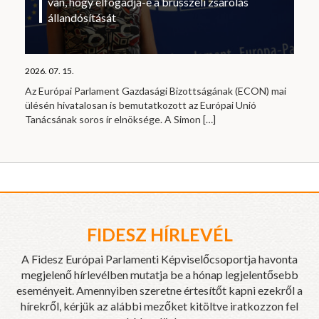
van, hogy elfogadja-e a brüsszeli zsarolás
állandósítását
2026. 07. 15.
Az Európai Parlament Gazdasági Bizottságának (ECON) mai
ülésén hivatalosan is bemutatkozott az Európai Unió
Tanácsának soros ír elnöksége. A Simon
[…]
FIDESZ HÍRLEVÉL
A Fidesz Európai Parlamenti Képviselőcsoportja havonta
megjelenő hírlevélben mutatja be a hónap legjelentősebb
eseményeit. Amennyiben szeretne értesítőt kapni ezekről a
hírekről, kérjük az alábbi mezőket kitöltve iratkozzon fel