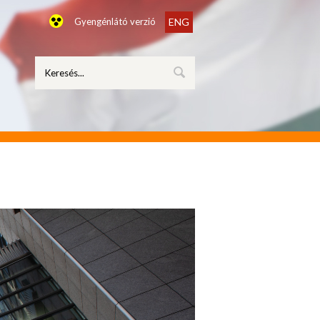
Gyengénlátó verzió
ENG