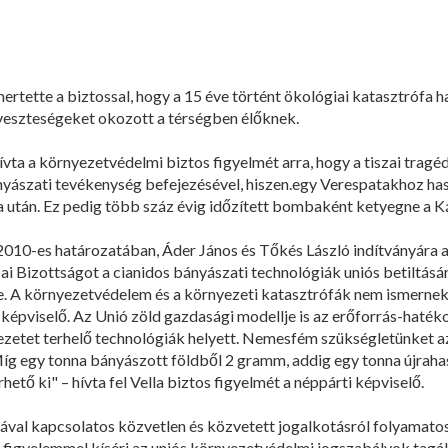
rtette a biztossal, hogy a 15 éve történt ökológiai katasztrófa h
 veszteségeket okozott a térségben élőknek.
ívta a környezetvédelmi biztos figyelmét arra, hogy a tiszai trag
ányászati tevékenység befejezésével, hiszen.egy Verespatakhoz h
 után. Ez pedig több száz évig időzített bombaként ketyegne a 
2010-es határozatában, Áder János és Tőkés László indítványára 
pai Bizottságot a cianidos bányászati technológiák uniós betiltásá
. A környezetvédelem és a környezeti katasztrófák nem ismernek
a képviselő. Az Unió zöld gazdasági modellje is az erőforrás-hat
yezetet terhelő technológiák helyett. Nemesfém szükségletünket a
Míg egy tonna bányászott földből 2 gramm, addig egy tonna újraha
tő ki" – hívta fel Vella biztos figyelmét a néppárti képviselő.
émával kapcsolatos közvetlen és közvetett jogalkotásról folyamatos 
 figyelemmel kíséri az uniós környezetvédelmi jogszabályok tagál