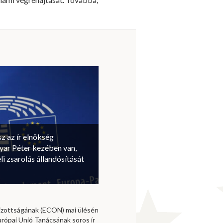
sz az ír elnökség
ar Péter kezében van,
li zsarolás állandósítását
izottságának (ECON) mai ülésén
urópai Unió Tanácsának soros ír