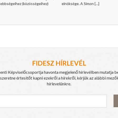
sebbségeihez (közösségeihez)
elnöksége. A Simon
[…]
FIDESZ HÍRLEVÉL
enti Képviselőcsoportja havonta megjelenő hírlevélben mutatja b
eretne értesítőt kapni ezekről a hírekről, kérjük az alábbi mezők
hírlevelünkre.