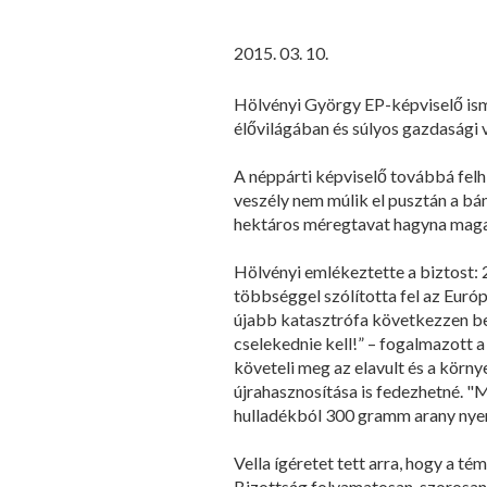
2015. 03. 10.
Hölvényi György EP-képviselő isme
élővilágában és súlyos gazdasági
A néppárti képviselő továbbá felh
veszély nem múlik el pusztán a b
hektáros méregtavat hagyna maga
Hölvényi emlékeztette a biztost: 
többséggel szólította fel az Euró
újabb katasztrófa következzen be
cselekednie kell!” – fogalmazott 
követeli meg az elavult és a körn
újrahasznosítása is fedezhetné. "
hulladékból 300 gramm arany nyerhe
Vella ígéretet tett arra, hogy a t
Bizottság folyamatosan, szorosan