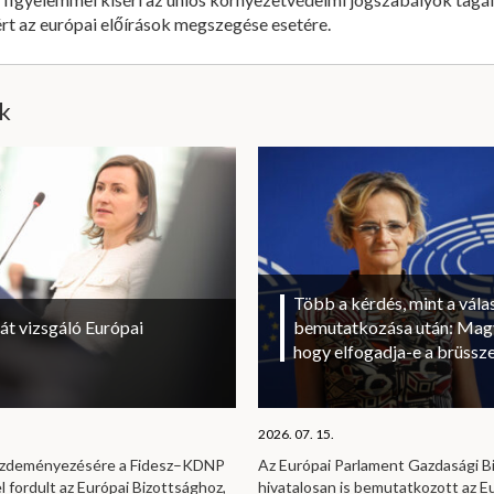
ért az európai előírások megszegése esetére.
ik
Több a kérdés, mint a vála
át vizsgáló Európai
bemutatkozása után: Magy
hogy elfogadja-e a brüssze
2026. 07. 15.
kezdeményezésére a Fidesz–KDNP
Az Európai Parlament Gazdasági B
l fordult az Európai Bizottsághoz,
hivatalosan is bemutatkozott az E