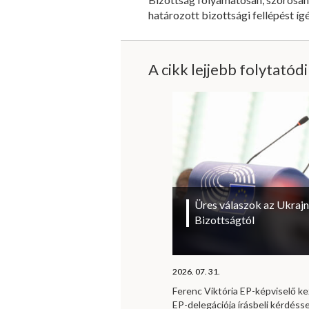
határozott bizottsági fellépést íg
A cikk lejjebb folytatód
Üres válaszok az Ukrajn
Bizottságtól
2026. 07. 31.
Ferenc Viktória EP-képviselő 
EP-delegációja írásbeli kérdésse