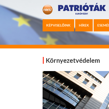
KÉPVISELŐINK
HÍREK
ESEMÉ
Környezetvédelem