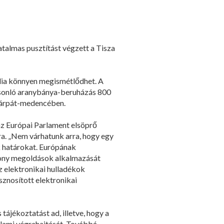
atalmas pusztítást végzett a Tisza
édia könnyen megismétlődhet. A
asonló aranybánya-beruházás 800
Kárpát-medencében.
az Európai Parlament elsöprő
ra. „Nem várhatunk arra, hogy egy
 határokat. Európának
ékony megoldások alkalmazását
z elektronikai hulladékok
sznosított elektronikai
tájékoztatást ad, illetve, hogy a
lami végrehajtását. Továbbá,