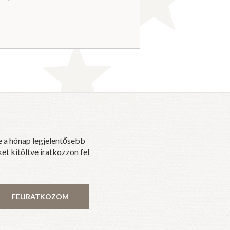
e a hónap legjelentősebb
et kitöltve iratkozzon fel
FELIRATKOZOM