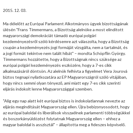
2015. 12. 03.
Ma délelőtt az Európai Parlament Alkotmányos ügyek bizottságának
ülésén "Frans Timmermans, a Bizottság alelnöke a most elindított
magyarországi demokráciát támadó európai polgári
kezdeményezésről szóló kérdésemre azt válaszolta, hogy a Bizottság
csupán a kezdeményezés jogi formáját vizsgálta, nem a tartalmát, és
a jogi formát tekintve nem talált hibát" – mondta Schöpflin György.
Timmermans hozzátette, hogy a Bizottságnak nincs szüksége az
európai polgári kezdeményezés eszközére, hogy a 7-es cikk
alkalmazásáról döntsön. Az alelnök felhívta a figyelmet Vera Jourová
biztos tegnapi nyilatkozatára az EP Magyarországról szóló vitájában,
hogy nincs semmi olyan tényező, ami miatt egy 7-es cikk szerinti
eljárás indokolt lenne Magyarországgal szemben.
"Alig egy nap alatt két európai biztos is indokolatlannak nevezte az
eljárás megindítását Magyarország ellen. Újra bebizonyosodott, hogy
az európai baloldal és liberálisok visszaélnek parlamenti többségükkel
és boszorkányüldözést folytatnak Magyarország ellen – ehhez a
magyar baloldal is asszisztál" – állapította meg a fideszes képviselő.