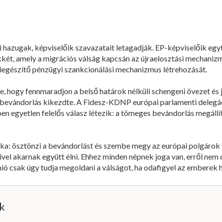
ai hazugak, képviselőik szavazatait letagadják. EP-képviselőik egy
kkét, amely a migrációs válság kapcsán az újraelosztási mechanizmu
kiegészítő pénzügyi szankcionálási mechanizmus létrehozását.
 hogy fennmaradjon a belső határok nélküli schengeni övezet és 
s bevándorlás kikezdte. A Fidesz-KDNP európai parlamenti deleg
en egyetlen felelős válasz létezik: a tömeges bevándorlás megállí
tika: ösztönzi a bevándorlást és szembe megy az európai polgáro
vel akarnak együtt élni. Ehhez minden népnek joga van, erről nem
nió csak úgy tudja megoldani a válságot, ha odafigyel az emberek 
ik