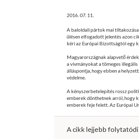
2016. 07. 11.
A baloldali pártok mai tiltakozás
ülésen elfogadott jelentés azon ci
kéri az Európai Bizottságtól egy 
Magyarországnak alapvető érdeke,
a vívmányokat a tömeges illegáli
álláspontja, hogy ebben a helyzetb
védelme.
A kényszerbetelepítés rossz poli
emberek dönthetnek arról, hogy ki
emberek feje felett. Az Európai U
A cikk lejjebb folytatód