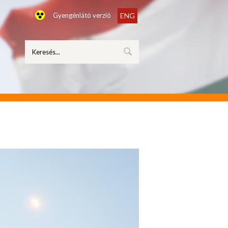
Gyengénlátó verzió
ENG