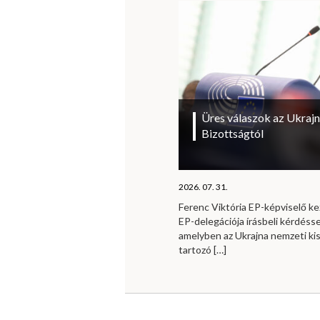
Üres válaszok az Ukrajn
Bizottságtól
2026. 07. 31.
Ferenc Viktória EP-képviselő 
EP-delegációja írásbeli kérdésse
amelyben az Ukrajna nemzeti ki
tartozó
[…]