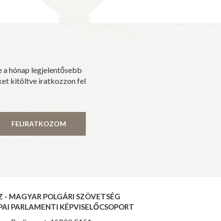
e a hónap legjelentősebb
et kitöltve iratkozzon fel
FELIRATKOZOM
Z - MAGYAR POLGÁRI SZÖVETSÉG
PAI PARLAMENTI KÉPVISELŐCSOPORT