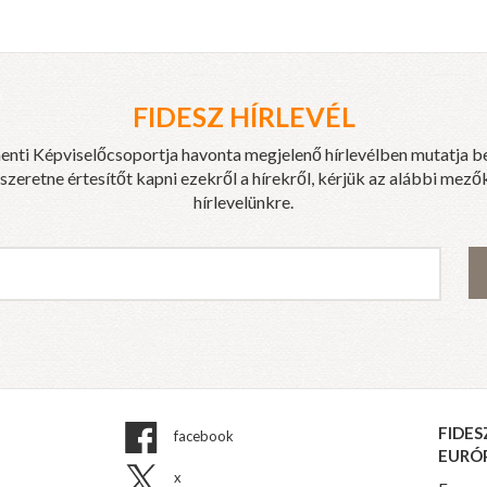
FIDESZ HÍRLEVÉL
enti Képviselőcsoportja havonta megjelenő hírlevélben mutatja b
eretne értesítőt kapni ezekről a hírekről, kérjük az alábbi mezők
hírlevelünkre.
FIDES
facebook
EURÓ
x