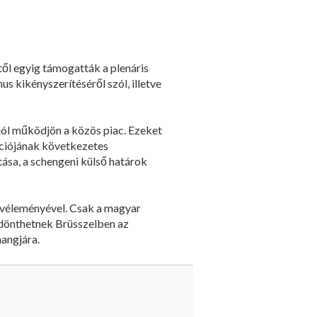
től egyig támogatták a plenáris
s kikényszerítéséről szól, illetve
jól működjön a közös piac. Ezeket
ációjának következetes
tása, a schengeni külső határok
k véleményével. Csak a magyar
 dönthetnek Brüsszelben az
hangjára.