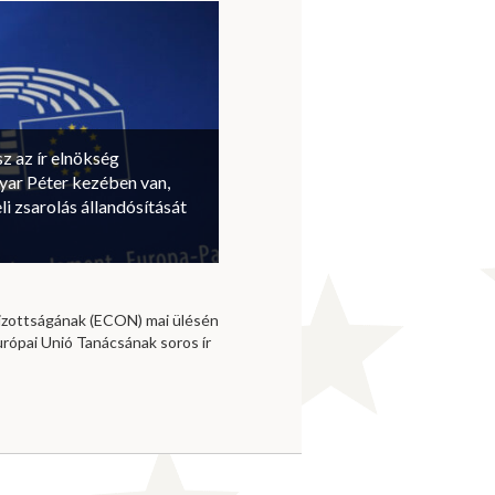
sz az ír elnökség
ar Péter kezében van,
li zsarolás állandósítását
izottságának (ECON) mai ülésén
urópai Unió Tanácsának soros ír