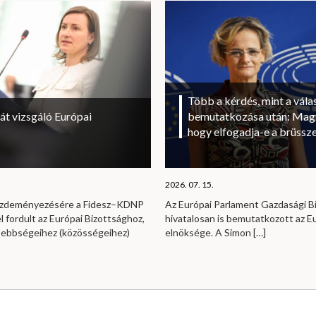
Több a kérdés, mint a vála
át vizsgáló Európai
bemutatkozása után: Magy
hogy elfogadja-e a brüssze
2026. 07. 15.
kezdeményezésére a Fidesz–KDNP
Az Európai Parlament Gazdasági B
l fordult az Európai Bizottsághoz,
hivatalosan is bemutatkozott az E
sebbségeihez (közösségeihez)
elnöksége. A Simon
[…]