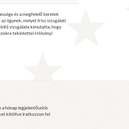
essége és a megfelelő keretek
 az ügynek, melyet friss vizsgálati
bih) vizsgálata kimutatta, hogy
ekre tekintettel Hölvényi
e a hónap legjelentősebb
et kitöltve iratkozzon fel