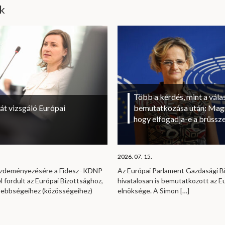
ik
Több a kérdés, mint a vála
át vizsgáló Európai
bemutatkozása után: Magy
hogy elfogadja-e a brüssze
2026. 07. 15.
kezdeményezésére a Fidesz–KDNP
Az Európai Parlament Gazdasági B
l fordult az Európai Bizottsághoz,
hivatalosan is bemutatkozott az E
sebbségeihez (közösségeihez)
elnöksége. A Simon
[…]