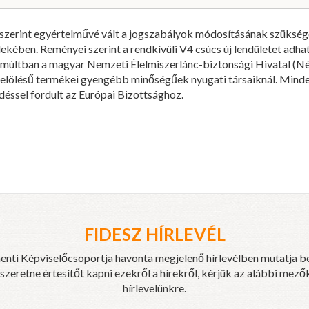
szerint egyértelművé vált a jogszabályok módosításának szükség
dekében. Reményei szerint a rendkívüli V4 csúcs új lendületet adhat
lmúltban a magyar Nemzeti Élelmiszerlánc-biztonsági Hivatal (Né
lölésű termékei gyengébb minőségűek nyugati társaiknál. Mindez
déssel fordult az Európai Bizottsághoz.
FIDESZ HÍRLEVÉL
enti Képviselőcsoportja havonta megjelenő hírlevélben mutatja b
eretne értesítőt kapni ezekről a hírekről, kérjük az alábbi mezők
hírlevelünkre.