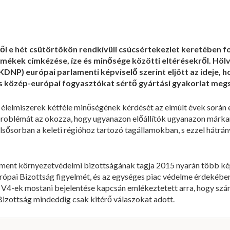
i e hét csütörtökön rendkívüli csúcsértekezlet keretében fo
ermékek címkézése, íze és minősége közötti eltérésekről. Hö
NP) európai parlamenti képviselő szerint eljött az ideje, h
 és közép-európai fogyasztókat sértő gyártási gyakorlat me
élelmiszerek kétféle minőségének kérdését az elmúlt évek során 
 problémát az okozza, hogy ugyanazon előállítók ugyanazon márka
sősorban a keleti régióhoz tartozó tagállamokban, s ezzel hátrá
ment környezetvédelmi bizottságának tagja 2015 nyarán több képv
urópai Bizottság figyelmét, és az egységes piac védelme érdekében
V4-ek mostani bejelentése kapcsán emlékeztetett arra, hogy szám
 Bizottság mindeddig csak kitérő válaszokat adott.