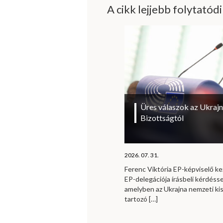
A cikk lejjebb folytatód
Üres válaszok az Ukrajn
Bizottságtól
2026. 07. 31.
Ferenc Viktória EP-képviselő 
EP-delegációja írásbeli kérdésse
amelyben az Ukrajna nemzeti ki
tartozó
[…]