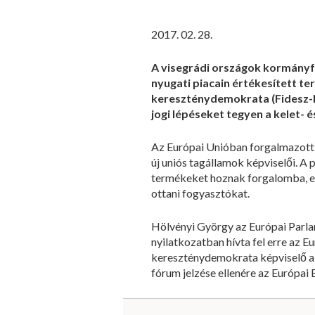
2017. 02. 28.
A visegrádi országok kormányfő
nyugati piacain értékesített t
kereszténydemokrata (Fidesz-KD
jogi lépéseket tegyen a kelet-
Az Európai Unióban forgalmazott 
új uniós tagállamok képviselői. A
termékeket hoznak forgalomba, el
ottani fogyasztókat.
Hölvényi György az Európai Parla
nyilatkozatban hívta fel erre az E
kereszténydemokrata képviselő a 
fórum jelzése ellenére az Európai