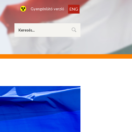
Gyengénlátó verzió
ENG