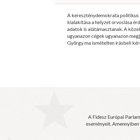
A kereszténydemokrata politikus 
kialakítása a helyzet orvoslása ér
adatok is alátámasztanak. A köze
ugyanazon cégek ugyanazon megje
György ma ismételten írásbeli kér
A Fidesz Európai Parlam
eseményeit. Amennyiben sz