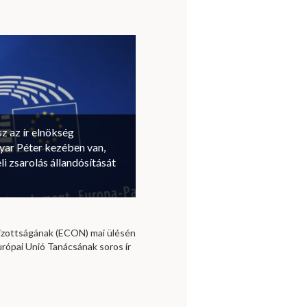
sz az ír elnökség
ar Péter kezében van,
li zsarolás állandósítását
izottságának (ECON) mai ülésén
urópai Unió Tanácsának soros ír