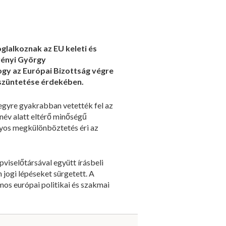
glalkoznak az EU keleti és
lvényi György
ogy az Európai Bizottság végre
gszüntetése érdekében.
egyre gyakrabban vetették fel az
név alatt eltérő minőségű
nyos megkülönböztetés éri az
iselőtársával együtt írásbeli
 jogi lépéseket sürgetett. A
os európai politikai és szakmai